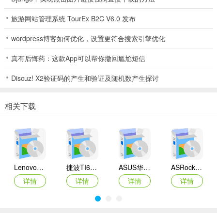
旅游网站管理系统 TourEx B2C V6.0 发布
wordpress博客如何优化，设置更符合搜索引擎优化
真有后悔药：这款App可以帮你撤回尴尬短信
Discuz! X2验证码的产生和验证及随机数产生探讨
相关下载
Lenovo联想 Ideapad Z465/Z565系列笔记本 声卡驱动
捷波TI61AG-A主板BIOS
ASUS华硕F1A55-M LX3 R2.0主板BIOS
ASRock华擎IMB-A160主板BIOS
详情
详情
详情
详情