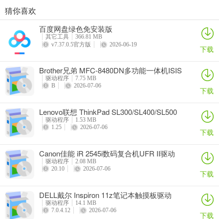
猜你喜欢
奥睿科PAS3062-2E/PAS3062-2S/PAS3064-2S2E系列扩展卡驱动
Canon佳能 PowerShot A310 WIA驱动
AMD Mobility Radeon HD 2000/HD 3000/HD 4000/HD 5000系列移动显卡催化剂驱动
映泰Hi-Fi H77S 5.x主板BIOS
百度网盘绿色免安装版
详情
详情
详情
详情
其它工具
366.81 MB
v7.37.0.5官方版
2026-06-19
下载
Brother兄弟 MFC-8480DN多功能一体机ISIS
驱动
驱动程序
7.75 MB
B
2026-07-06
下载
Lenovo联想 ThinkPad SL300/SL400/SL500
笔记本BIOS
驱动程序
1.53 MB
1.25
2026-07-06
下载
Canon佳能 iR 2545i数码复合机UFR II驱动
驱动程序
2.08 MB
20.10
2026-07-06
下载
DELL戴尔 Inspiron 11z笔记本触摸板驱动
驱动程序
14.1 MB
7.0.4.12
2026-07-06
下载