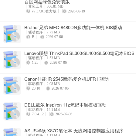
百度网盘绿色免安装版
详情
其它工具
366.81 MB
v7.37.0.5官方版
2026-06-19
Brother兄弟 MFC-8480DN多功能一体机ISIS驱动
驱动程序
7.75 MB
B
2026-07-06
Lenovo联想 ThinkPad SL300/SL400/SL500笔记本BIOS
驱动程序
1.53 MB
1.25
2026-07-06
Canon佳能 iR 2545i数码复合机UFR II驱动
驱动程序
2.08 MB
20.10
2026-07-06
DELL戴尔 Inspiron 11z笔记本触摸板驱动
驱动程序
14.1 MB
7.0.4.12
2026-07-06
ASUS华硕 X87Q笔记本 无线网络控制器应用程序
驱动程序
1.12 MB