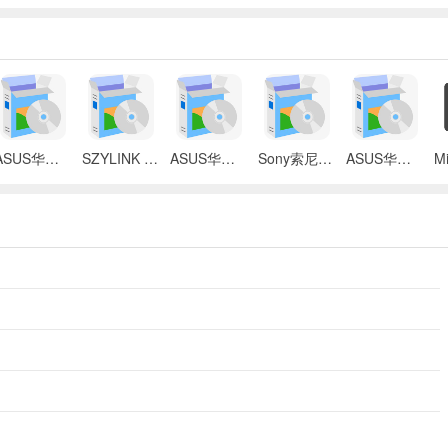
ASUS华硕 X87Q笔记本 无线网络控制器应用程序
SZYLINK CDMA_CARD 1501A无线上网卡
ASUS华硕 G50V笔记本电脑无线网卡驱动
Sony索尼VGN-P3系列笔记本Intel无线网卡驱动
ASUS华硕S2Ne笔记本电脑主板BIOS