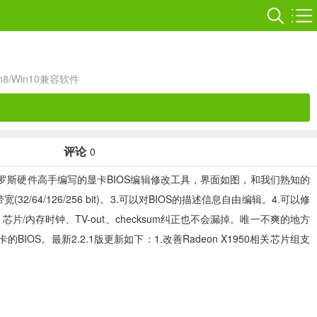
in8/Win10兼容软件
评论
0
 Tuner是由一位俄罗斯硬件高手编写的显卡BIOS编辑修改工具，界面如图，和我们熟知的
2/64/126/256 bit)。3.可以对BIOS的描述信息自由编辑。4.可以修
D、芯片/内存时钟、TV-out、checksum纠正也不会漏掉。唯一不爽的地方
前显卡的BIOS。最新2.2.1版更新如下：1.改善Radeon X1950相关芯片组支