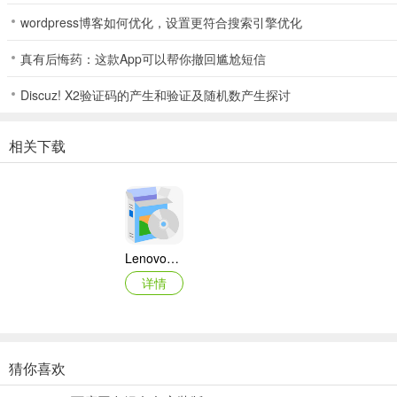
wordpress博客如何优化，设置更符合搜索引擎优化
真有后悔药：这款App可以帮你撤回尴尬短信
Discuz! X2验证码的产生和验证及随机数产生探讨
相关下载
Lenovo联想 Ideapad Z465/Z565系列笔记本 声卡驱动
详情
猜你喜欢
奥睿科PAS3062-2E/PAS3062-2S/PAS3064-2S2E系列扩展卡驱动