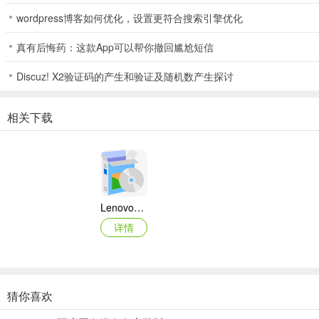
wordpress博客如何优化，设置更符合搜索引擎优化
真有后悔药：这款App可以帮你撤回尴尬短信
Discuz! X2验证码的产生和验证及随机数产生探讨
相关下载
Lenovo联想 Ideapad Z465/Z565系列笔记本 声卡驱动
详情
猜你喜欢
奥睿科PAS3062-2E/PAS3062-2S/PAS3064-2S2E系列扩展卡驱动