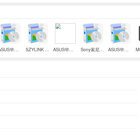
ASUS华硕 X87Q笔记本 无线网络控制器应用程序
SZYLINK CDMA_CARD 1501A无线上网卡
ASUS华硕 G50V笔记本电脑无线网卡驱动
Sony索尼VGN-P3系列笔记本Intel无线网卡驱动
ASUS华硕S2Ne笔记本电脑主板BIOS