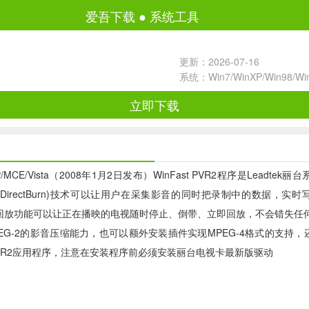
爱吾下载
●
系统工具
更新：2026-07-16
系统：Win7/WinXP/Win98/W
立即下载
r WinXP/MCE/Vista（2008年1月2日发布）WinFast PVR2程
录(DirectBurn)技术可以让用户在采集影音的同时把录制中的数据，实
放功能可以让正在播映的电视随时停止、倒带、立即回放，不会错失任何精彩节目片段。
G-2的影音压缩能力，也可以额外安装插件实现MPEG-4格式的支持，还支持影
PVR2应用程序，注意在安装程序前必须安装丽台电视卡最新版驱动