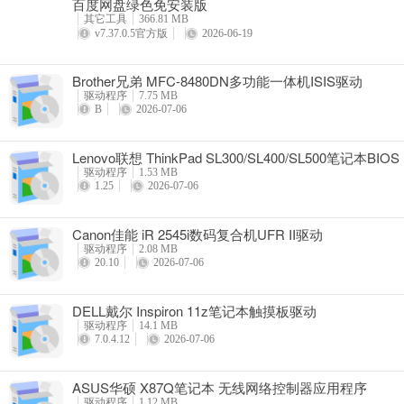
百度网盘绿色免安装版
详情
其它工具
366.81 MB
v7.37.0.5官方版
2026-06-19
Brother兄弟 MFC-8480DN多功能一体机ISIS驱动
驱动程序
7.75 MB
B
2026-07-06
Lenovo联想 ThinkPad SL300/SL400/SL500笔记本BIOS
驱动程序
1.53 MB
1.25
2026-07-06
Canon佳能 iR 2545i数码复合机UFR II驱动
驱动程序
2.08 MB
20.10
2026-07-06
DELL戴尔 Inspiron 11z笔记本触摸板驱动
驱动程序
14.1 MB
7.0.4.12
2026-07-06
ASUS华硕 X87Q笔记本 无线网络控制器应用程序
驱动程序
1.12 MB