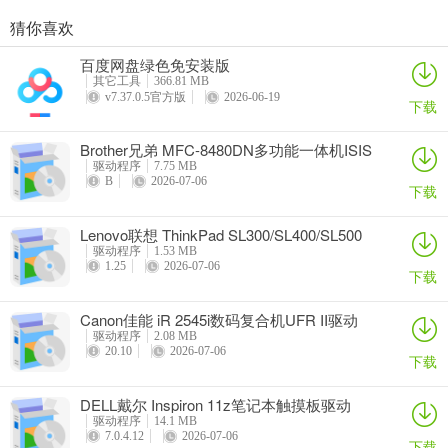
猜你喜欢
奥睿科PAS3062-2E/PAS3062-2S/PAS3064-2S2E系列扩展卡驱动
Canon佳能 PowerShot A310 WIA驱动
AMD Mobility Radeon HD 2000/HD 3000/HD 4000/HD 5000系列移动显卡催化剂驱动
映泰Hi-Fi H77S 5.x主板BIOS
百度网盘绿色免安装版
详情
详情
详情
详情
其它工具
366.81 MB
v7.37.0.5官方版
2026-06-19
下载
Brother兄弟 MFC-8480DN多功能一体机ISIS
驱动
驱动程序
7.75 MB
B
2026-07-06
下载
Lenovo联想 ThinkPad SL300/SL400/SL500
笔记本BIOS
驱动程序
1.53 MB
1.25
2026-07-06
下载
Canon佳能 iR 2545i数码复合机UFR II驱动
驱动程序
2.08 MB
20.10
2026-07-06
下载
DELL戴尔 Inspiron 11z笔记本触摸板驱动
驱动程序
14.1 MB
7.0.4.12
2026-07-06
下载