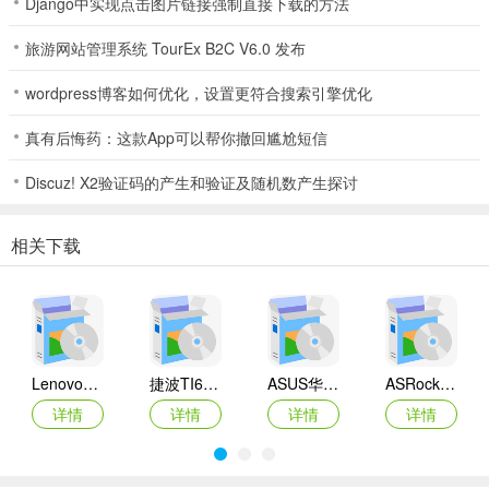
Django中实现点击图片链接强制直接下载的方法
旅游网站管理系统 TourEx B2C V6.0 发布
wordpress博客如何优化，设置更符合搜索引擎优化
真有后悔药：这款App可以帮你撤回尴尬短信
Discuz! X2验证码的产生和验证及随机数产生探讨
相关下载
Lenovo联想 Ideapad Z465/Z565系列笔记本 声卡驱动
捷波TI61AG-A主板BIOS
ASUS华硕F1A55-M LX3 R2.0主板BIOS
ASRock华擎IMB-A160主板BIOS
详情
详情
详情
详情