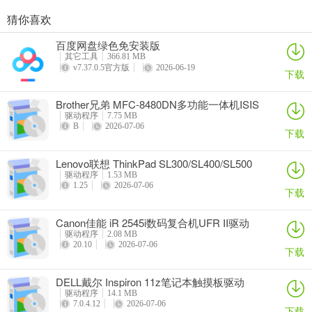
猜你喜欢
奥睿科PAS3062-2E/PAS3062-2S/PAS3064-2S2E系列扩展卡驱动
Canon佳能 PowerShot A310 WIA驱动
AMD Mobility Radeon HD 2000/HD 3000/HD 4000/HD 5000系列移动显卡催化剂驱动
映泰Hi-Fi H77S 5.x主板BIOS
百度网盘绿色免安装版
详情
详情
详情
详情
其它工具
366.81 MB
v7.37.0.5官方版
2026-06-19
下载
Brother兄弟 MFC-8480DN多功能一体机ISIS
驱动
驱动程序
7.75 MB
B
2026-07-06
下载
Lenovo联想 ThinkPad SL300/SL400/SL500
笔记本BIOS
驱动程序
1.53 MB
1.25
2026-07-06
下载
Canon佳能 iR 2545i数码复合机UFR II驱动
驱动程序
2.08 MB
20.10
2026-07-06
下载
DELL戴尔 Inspiron 11z笔记本触摸板驱动
驱动程序
14.1 MB
7.0.4.12
2026-07-06
下载