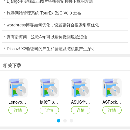
Django中实现点击图片链接强制直接下载的方法
旅游网站管理系统 TourEx B2C V6.0 发布
wordpress博客如何优化，设置更符合搜索引擎优化
真有后悔药：这款App可以帮你撤回尴尬短信
Discuz! X2验证码的产生和验证及随机数产生探讨
相关下载
Lenovo联想 Ideapad Z465/Z565系列笔记本 声卡驱动
捷波TI61AG-A主板BIOS
ASUS华硕F1A55-M LX3 R2.0主板BIOS
ASRock华擎IMB-A160主板BIOS
详情
详情
详情
详情