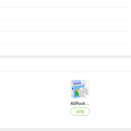
ASRock华擎IMB-A160主板BIOS
详情