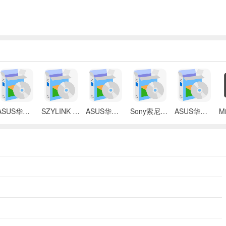
ASUS华硕 X87Q笔记本 无线网络控制器应用程序
SZYLINK CDMA_CARD 1501A无线上网卡
ASUS华硕 G50V笔记本电脑无线网卡驱动
Sony索尼VGN-P3系列笔记本Intel无线网卡驱动
ASUS华硕S2Ne笔记本电脑主板BIOS