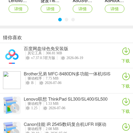
Lenovo联想 Ideapad Z465/Z565系列笔记本 声卡驱动
捷波TI61AG-A主板BIOS
ASUS华硕F1A55-M LX3 R2.0主板BIOS
ASRock华擎IMB-A160主板BIOS
详情
详情
详情
详情
猜你喜欢
奥睿科PAS3062-2E/PAS3062-2S/PAS3064-2S2E系列扩展卡驱动
Canon佳能 PowerShot A310 WIA驱动
AMD Mobility Radeon HD 2000/HD 3000/HD 4000/HD 5000系列移动显卡催化剂驱动
映泰Hi-Fi H77S 5.x主板BIOS
百度网盘绿色免安装版
详情
详情
详情
详情
其它工具
366.81 MB
v7.37.0.5官方版
2026-06-19
下载
Brother兄弟 MFC-8480DN多功能一体机ISIS
驱动
驱动程序
7.75 MB
B
2026-07-06
下载
Lenovo联想 ThinkPad SL300/SL400/SL500
笔记本BIOS
驱动程序
1.53 MB
1.25
2026-07-06
下载
Canon佳能 iR 2545i数码复合机UFR II驱动
驱动程序
2.08 MB