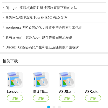
Django中实现点击图片链接强制直接下载的方法
旅游网站管理系统 TourEx B2C V6.0 发布
wordpress博客如何优化，设置更符合搜索引擎优化
真有后悔药：这款App可以帮你撤回尴尬短信
Discuz! X2验证码的产生和验证及随机数产生探讨
相关下载
Lenovo联想 Ideapad Z465/Z565系列笔记本 声卡驱动
捷波TI61AG-A主板BIOS
ASUS华硕F1A55-M LX3 R2.0主板BIOS
ASRock华擎IMB-A160主板BIOS
详情
详情
详情
详情