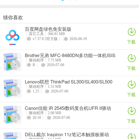
猜你喜欢
奥睿科PAS3062-2E/PAS3062-2S/PAS3064-2S2E系列扩展卡驱动
Canon佳能 PowerShot A310 WIA驱动
AMD Mobility Radeon HD 2000/HD 3000/HD 4000/HD 5000系列移动显卡催化剂驱动
映泰Hi-Fi H77S 5.x主板BIOS
百度网盘绿色免安装版
详情
详情
详情
详情
其它工具
366.81 MB
v7.37.0.5官方版
2026-06-19
下载
Brother兄弟 MFC-8480DN多功能一体机ISIS
驱动
驱动程序
7.75 MB
B
2026-07-06
下载
Lenovo联想 ThinkPad SL300/SL400/SL500
笔记本BIOS
驱动程序
1.53 MB
1.25
2026-07-06
下载
Canon佳能 iR 2545i数码复合机UFR II驱动
驱动程序
2.08 MB
20.10
2026-07-06
下载
DELL戴尔 Inspiron 11z笔记本触摸板驱动