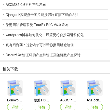
AKCMS5.0.6系列产品发布
Django中实现点击图片链接强制直接下载的方法
旅游网站管理系统 TourEx B2C V6.0 发布
wordpress博客如何优化，设置更符合搜索引擎优化
真有后悔药：这款App可以帮你撤回尴尬短信
Discuz! X2验证码的产生和验证及随机数产生探讨
相关下载
Lenovo联想 Ideapad Z465/Z565系列笔记本 声卡驱动
捷波TI61AG-A主板BIOS
ASUS华硕F1A55-M LX3 R2.0主板BIOS
ASRock华擎IMB-A160主板BIOS
详情
详情
详情
详情