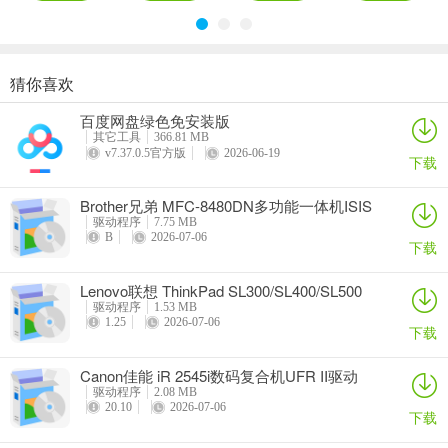
猜你喜欢
奥睿科PAS3062-2E/PAS3062-2S/PAS3064-2S2E系列扩展卡驱动
Canon佳能 PowerShot A310 WIA驱动
AMD Mobility Radeon HD 2000/HD 3000/HD 4000/HD 5000系列移动显卡催化剂驱动
映泰Hi-Fi H77S 5.x主板BIOS
百度网盘绿色免安装版
详情
详情
详情
详情
其它工具
366.81 MB
v7.37.0.5官方版
2026-06-19
下载
Brother兄弟 MFC-8480DN多功能一体机ISIS
驱动
驱动程序
7.75 MB
B
2026-07-06
下载
Lenovo联想 ThinkPad SL300/SL400/SL500
笔记本BIOS
驱动程序
1.53 MB
1.25
2026-07-06
下载
Canon佳能 iR 2545i数码复合机UFR II驱动
驱动程序
2.08 MB
20.10
2026-07-06
下载