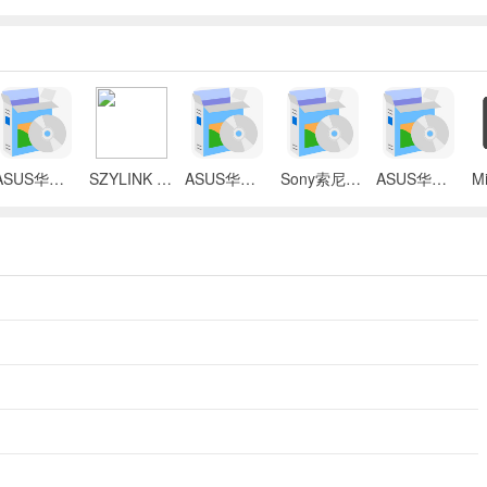
ASUS华硕 X87Q笔记本 无线网络控制器应用程序
SZYLINK CDMA_CARD 1501A无线上网卡
ASUS华硕 G50V笔记本电脑无线网卡驱动
Sony索尼VGN-P3系列笔记本Intel无线网卡驱动
ASUS华硕S2Ne笔记本电脑主板BIOS