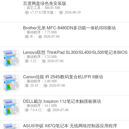
百度网盘绿色免安装版
详情
其它工具
366.81 MB
v7.37.0.5官方版
2026-06-19
Brother兄弟 MFC-8480DN多功能一体机ISIS驱动
驱动程序
7.75 MB
B
2026-07-06
Lenovo联想 ThinkPad SL300/SL400/SL500笔记本BIOS
驱动程序
1.53 MB
1.25
2026-07-06
Canon佳能 iR 2545i数码复合机UFR II驱动
驱动程序
2.08 MB
20.10
2026-07-06
DELL戴尔 Inspiron 11z笔记本触摸板驱动
驱动程序
14.1 MB
7.0.4.12
2026-07-06
ASUS华硕 X87Q笔记本 无线网络控制器应用程序