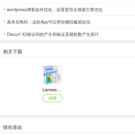
wordpress博客如何优化，设置更符合搜索引擎优化
真有后悔药：这款App可以帮你撤回尴尬短信
Discuz! X2验证码的产生和验证及随机数产生探讨
相关下载
Lenovo联想 Ideapad Z465/Z565系列笔记本 声卡驱动
详情
猜你喜欢
奥睿科PAS3062-2E/PAS3062-2S/PAS3064-2S2E系列扩展卡驱动