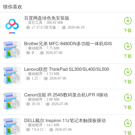
猜你喜欢
奥睿科PAS3062-2E/PAS3062-2S/PAS3064-2S2E系列扩展卡驱动
Canon佳能 PowerShot A310 WIA驱动
AMD Mobility Radeon HD 2000/HD 3000/HD 4000/HD 5000系列移动显卡催化剂驱动
映泰Hi-Fi H77S 5.x主板BIOS
百度网盘绿色免安装版
详情
详情
详情
详情
其它工具
366.81 MB
v7.37.0.5官方版
2026-06-19
下载
Brother兄弟 MFC-8480DN多功能一体机ISIS
驱动
驱动程序
7.75 MB
B
2026-07-06
下载
Lenovo联想 ThinkPad SL300/SL400/SL500
笔记本BIOS
驱动程序
1.53 MB
1.25
2026-07-06
下载
Canon佳能 iR 2545i数码复合机UFR II驱动
驱动程序
2.08 MB
20.10
2026-07-06
下载
DELL戴尔 Inspiron 11z笔记本触摸板驱动
驱动程序
14.1 MB
7.0.4.12
2026-07-06
下载