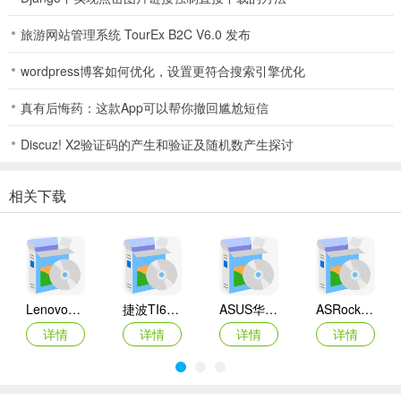
旅游网站管理系统 TourEx B2C V6.0 发布
wordpress博客如何优化，设置更符合搜索引擎优化
真有后悔药：这款App可以帮你撤回尴尬短信
Discuz! X2验证码的产生和验证及随机数产生探讨
相关下载
Lenovo联想 Ideapad Z465/Z565系列笔记本 声卡驱动
捷波TI61AG-A主板BIOS
ASUS华硕F1A55-M LX3 R2.0主板BIOS
ASRock华擎IMB-A160主板BIOS
详情
详情
详情
详情