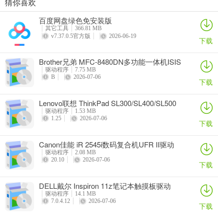
猜你喜欢
奥睿科PAS3062-2E/PAS3062-2S/PAS3064-2S2E系列扩展卡驱动
Canon佳能 PowerShot A310 WIA驱动
AMD Mobility Radeon HD 2000/HD 3000/HD 4000/HD 5000系列移动显卡催化剂驱动
映泰Hi-Fi H77S 5.x主板BIOS
百度网盘绿色免安装版
详情
详情
详情
详情
其它工具
366.81 MB
v7.37.0.5官方版
2026-06-19
下载
Brother兄弟 MFC-8480DN多功能一体机ISIS
驱动
驱动程序
7.75 MB
B
2026-07-06
下载
Lenovo联想 ThinkPad SL300/SL400/SL500
笔记本BIOS
驱动程序
1.53 MB
1.25
2026-07-06
下载
Canon佳能 iR 2545i数码复合机UFR II驱动
驱动程序
2.08 MB
20.10
2026-07-06
下载
DELL戴尔 Inspiron 11z笔记本触摸板驱动
驱动程序
14.1 MB
7.0.4.12
2026-07-06
下载