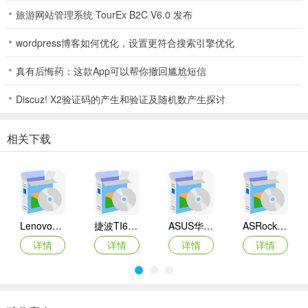
旅游网站管理系统 TourEx B2C V6.0 发布
wordpress博客如何优化，设置更符合搜索引擎优化
真有后悔药：这款App可以帮你撤回尴尬短信
Discuz! X2验证码的产生和验证及随机数产生探讨
相关下载
Lenovo联想 Ideapad Z465/Z565系列笔记本 声卡驱动
捷波TI61AG-A主板BIOS
ASUS华硕F1A55-M LX3 R2.0主板BIOS
ASRock华擎IMB-A160主板BIOS
详情
详情
详情
详情