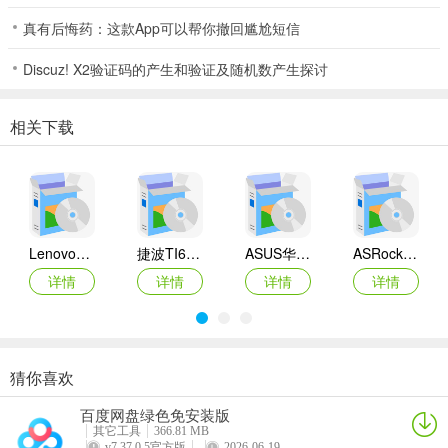
真有后悔药：这款App可以帮你撤回尴尬短信
Discuz! X2验证码的产生和验证及随机数产生探讨
相关下载
Lenovo联想 Ideapad Z465/Z565系列笔记本 声卡驱动
捷波TI61AG-A主板BIOS
ASUS华硕F1A55-M LX3 R2.0主板BIOS
ASRock华擎IMB-A160主板BIOS
详情
详情
详情
详情
猜你喜欢
奥睿科PAS3062-2E/PAS3062-2S/PAS3064-2S2E系列扩展卡驱动
Canon佳能 PowerShot A310 WIA驱动
AMD Mobility Radeon HD 2000/HD 3000/HD 4000/HD 5000系列移动显卡催化剂驱动
映泰Hi-Fi H77S 5.x主板BIOS
百度网盘绿色免安装版
详情
详情
详情
详情
其它工具
366.81 MB
v7.37.0.5官方版
2026-06-19