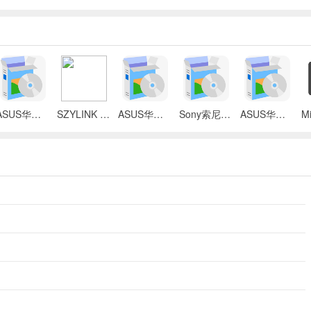
ASUS华硕 X87Q笔记本 无线网络控制器应用程序
SZYLINK CDMA_CARD 1501A无线上网卡
ASUS华硕 G50V笔记本电脑无线网卡驱动
Sony索尼VGN-P3系列笔记本Intel无线网卡驱动
ASUS华硕S2Ne笔记本电脑主板BIOS