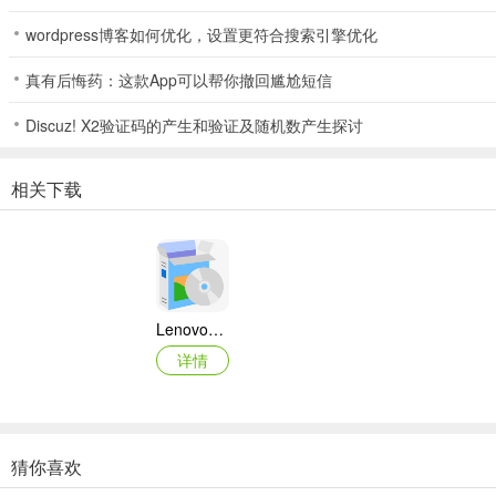
wordpress博客如何优化，设置更符合搜索引擎优化
真有后悔药：这款App可以帮你撤回尴尬短信
Discuz! X2验证码的产生和验证及随机数产生探讨
相关下载
Lenovo联想 Ideapad Z465/Z565系列笔记本 声卡驱动
详情
猜你喜欢
奥睿科PAS3062-2E/PAS3062-2S/PAS3064-2S2E系列扩展卡驱动