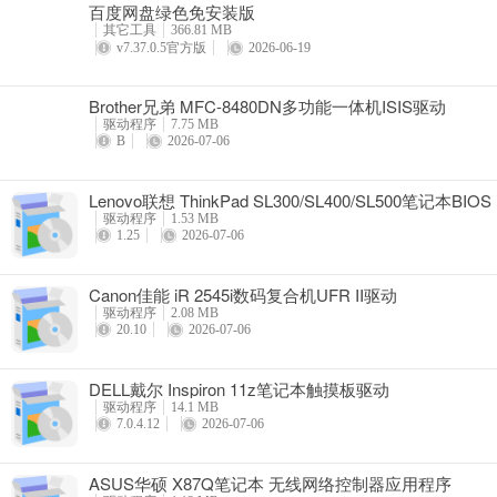
百度网盘绿色免安装版
详情
其它工具
366.81 MB
v7.37.0.5官方版
2026-06-19
Brother兄弟 MFC-8480DN多功能一体机ISIS驱动
驱动程序
7.75 MB
B
2026-07-06
Lenovo联想 ThinkPad SL300/SL400/SL500笔记本BIOS
驱动程序
1.53 MB
1.25
2026-07-06
Canon佳能 iR 2545i数码复合机UFR II驱动
驱动程序
2.08 MB
20.10
2026-07-06
DELL戴尔 Inspiron 11z笔记本触摸板驱动
驱动程序
14.1 MB
7.0.4.12
2026-07-06
ASUS华硕 X87Q笔记本 无线网络控制器应用程序