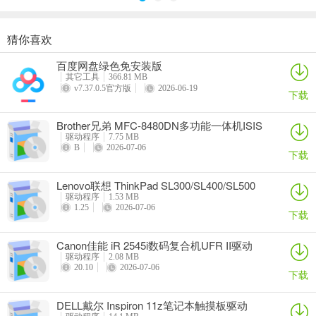
猜你喜欢
奥睿科PAS3062-2E/PAS3062-2S/PAS3064-2S2E系列扩展卡驱动
Canon佳能 PowerShot A310 WIA驱动
AMD Mobility Radeon HD 2000/HD 3000/HD 4000/HD 5000系列移动显卡催化剂驱动
映泰Hi-Fi H77S 5.x主板BIOS
百度网盘绿色免安装版
详情
详情
详情
详情
其它工具
366.81 MB
v7.37.0.5官方版
2026-06-19
下载
Brother兄弟 MFC-8480DN多功能一体机ISIS
驱动
驱动程序
7.75 MB
B
2026-07-06
下载
Lenovo联想 ThinkPad SL300/SL400/SL500
笔记本BIOS
驱动程序
1.53 MB
1.25
2026-07-06
下载
Canon佳能 iR 2545i数码复合机UFR II驱动
驱动程序
2.08 MB
20.10
2026-07-06
下载
DELL戴尔 Inspiron 11z笔记本触摸板驱动