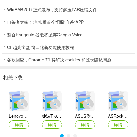
WinRAR 5.11正式发布，支持解压TAR压缩文件
自杀者太多 北京拟推首个“预防自杀”APP
整合Hangouts 谷歌将抛弃Google Voice
CF越光宝盒 窗口化新功能使用教程
谷歌回应，Chrome 70 将解决 cookies 和登录隐私问题
相关下载
Lenovo联想 Ideapad Z465/Z565系列笔记本 声卡驱动
捷波TI61AG-A主板BIOS
ASUS华硕F1A55-M LX3 R2.0主板BIOS
ASRock华擎IMB-A160主板BIOS
详情
详情
详情
详情