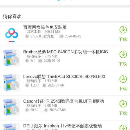
猜你喜欢
奥睿科PAS3062-2E/PAS3062-2S/PAS3064-2S2E系列扩展卡驱动
Canon佳能 PowerShot A310 WIA驱动
AMD Mobility Radeon HD 2000/HD 3000/HD 4000/HD 5000系列移动显卡催化剂驱动
映泰Hi-Fi H77S 5.x主板BIOS
百度网盘绿色免安装版
详情
详情
详情
详情
其它工具
366.81 MB
v7.37.0.5官方版
2026-06-19
下载
Brother兄弟 MFC-8480DN多功能一体机ISIS
驱动
驱动程序
7.75 MB
B
2026-07-06
下载
Lenovo联想 ThinkPad SL300/SL400/SL500
笔记本BIOS
驱动程序
1.53 MB
1.25
2026-07-06
下载
Canon佳能 iR 2545i数码复合机UFR II驱动
驱动程序
2.08 MB
20.10
2026-07-06
下载
DELL戴尔 Inspiron 11z笔记本触摸板驱动