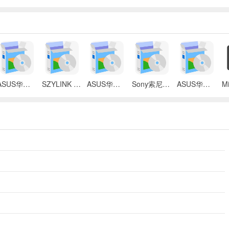
ASUS华硕 X87Q笔记本 无线网络控制器应用程序
SZYLINK CDMA_CARD 1501A无线上网卡
ASUS华硕 G50V笔记本电脑无线网卡驱动
Sony索尼VGN-P3系列笔记本Intel无线网卡驱动
ASUS华硕S2Ne笔记本电脑主板BIOS