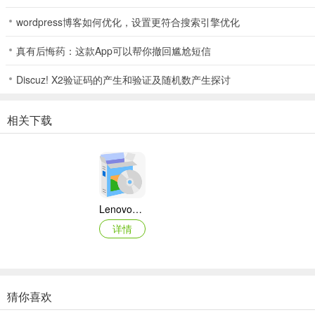
wordpress博客如何优化，设置更符合搜索引擎优化
真有后悔药：这款App可以帮你撤回尴尬短信
Discuz! X2验证码的产生和验证及随机数产生探讨
相关下载
Lenovo联想 Ideapad Z465/Z565系列笔记本 声卡驱动
详情
猜你喜欢
奥睿科PAS3062-2E/PAS3062-2S/PAS3064-2S2E系列扩展卡驱动