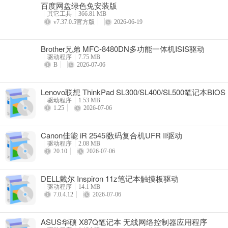
百度网盘绿色免安装版
详情
其它工具
366.81 MB
v7.37.0.5官方版
2026-06-19
Brother兄弟 MFC-8480DN多功能一体机ISIS驱动
驱动程序
7.75 MB
B
2026-07-06
Lenovo联想 ThinkPad SL300/SL400/SL500笔记本BIOS
驱动程序
1.53 MB
1.25
2026-07-06
Canon佳能 iR 2545i数码复合机UFR II驱动
驱动程序
2.08 MB
20.10
2026-07-06
DELL戴尔 Inspiron 11z笔记本触摸板驱动
驱动程序
14.1 MB
7.0.4.12
2026-07-06
ASUS华硕 X87Q笔记本 无线网络控制器应用程序