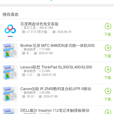
猜你喜欢
奥睿科PAS3062-2E/PAS3062-2S/PAS3064-2S2E系列扩展卡驱动
Canon佳能 PowerShot A310 WIA驱动
AMD Mobility Radeon HD 2000/HD 3000/HD 4000/HD 5000系列移动显卡催化剂驱动
映泰Hi-Fi H77S 5.x主板BIOS
百度网盘绿色免安装版
详情
详情
详情
详情
其它工具
366.81 MB
v7.37.0.5官方版
2026-06-19
下载
Brother兄弟 MFC-8480DN多功能一体机ISIS
驱动
驱动程序
7.75 MB
B
2026-07-06
下载
Lenovo联想 ThinkPad SL300/SL400/SL500
笔记本BIOS
驱动程序
1.53 MB
1.25
2026-07-06
下载
Canon佳能 iR 2545i数码复合机UFR II驱动
驱动程序
2.08 MB
20.10
2026-07-06
下载
DELL戴尔 Inspiron 11z笔记本触摸板驱动