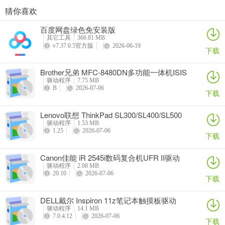
猜你喜欢
奥睿科PAS3062-2E/PAS3062-2S/PAS3064-2S2E系列扩展卡驱动
Canon佳能 PowerShot A310 WIA驱动
AMD Mobility Radeon HD 2000/HD 3000/HD 4000/HD 5000系列移动显卡催化剂驱动
映泰Hi-Fi H77S 5.x主板BIOS
百度网盘绿色免安装版
详情
详情
详情
详情
其它工具
366.81 MB
v7.37.0.5官方版
2026-06-19
下载
Brother兄弟 MFC-8480DN多功能一体机ISIS
驱动
驱动程序
7.75 MB
B
2026-07-06
下载
Lenovo联想 ThinkPad SL300/SL400/SL500
笔记本BIOS
驱动程序
1.53 MB
1.25
2026-07-06
下载
Canon佳能 iR 2545i数码复合机UFR II驱动
驱动程序
2.08 MB
20.10
2026-07-06
下载
DELL戴尔 Inspiron 11z笔记本触摸板驱动
驱动程序
14.1 MB
7.0.4.12
2026-07-06
下载