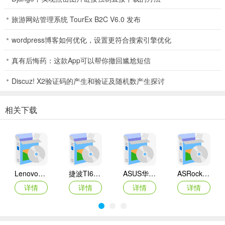
旅游网站管理系统 TourEx B2C V6.0 发布
wordpress博客如何优化，设置更符合搜索引擎优化
真有后悔药：这款App可以帮你撤回尴尬短信
Discuz! X2验证码的产生和验证及随机数产生探讨
相关下载
Lenovo联想 Ideapad Z465/Z565系列笔记本 声卡驱动
捷波TI61AG-A主板BIOS
ASUS华硕F1A55-M LX3 R2.0主板BIOS
ASRock华擎IMB-A160主板BIOS
详情
详情
详情
详情