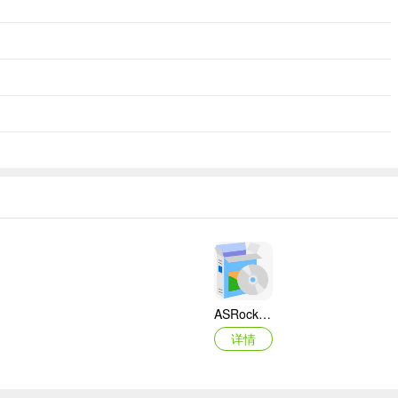
ASRock华擎IMB-A160主板BIOS
详情