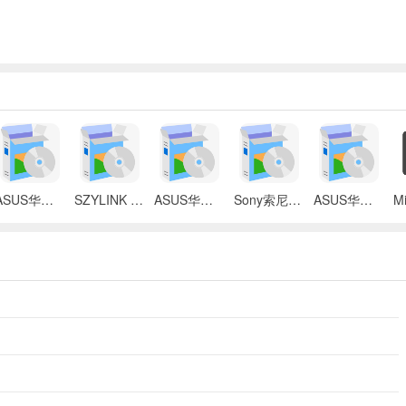
ASUS华硕 X87Q笔记本 无线网络控制器应用程序
SZYLINK CDMA_CARD 1501A无线上网卡
ASUS华硕 G50V笔记本电脑无线网卡驱动
Sony索尼VGN-P3系列笔记本Intel无线网卡驱动
ASUS华硕S2Ne笔记本电脑主板BIOS