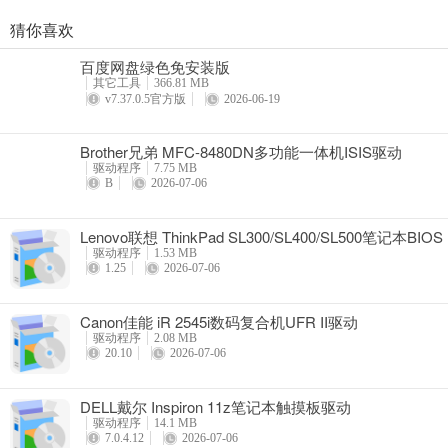
猜你喜欢
奥睿科PAS3062-2E/PAS3062-2S/PAS3064-2S2E系列扩展卡驱动
百度网盘绿色免安装版
详情
其它工具
366.81 MB
v7.37.0.5官方版
2026-06-19
Brother兄弟 MFC-8480DN多功能一体机ISIS驱动
驱动程序
7.75 MB
B
2026-07-06
Lenovo联想 ThinkPad SL300/SL400/SL500笔记本BIOS
驱动程序
1.53 MB
1.25
2026-07-06
Canon佳能 iR 2545i数码复合机UFR II驱动
驱动程序
2.08 MB
20.10
2026-07-06
DELL戴尔 Inspiron 11z笔记本触摸板驱动
驱动程序
14.1 MB
7.0.4.12
2026-07-06