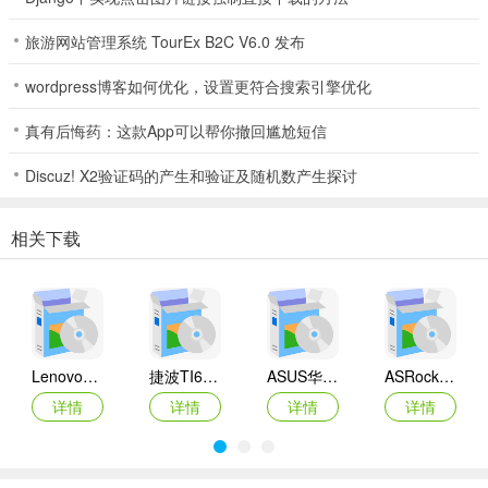
旅游网站管理系统 TourEx B2C V6.0 发布
wordpress博客如何优化，设置更符合搜索引擎优化
真有后悔药：这款App可以帮你撤回尴尬短信
Discuz! X2验证码的产生和验证及随机数产生探讨
相关下载
Lenovo联想 Ideapad Z465/Z565系列笔记本 声卡驱动
捷波TI61AG-A主板BIOS
ASUS华硕F1A55-M LX3 R2.0主板BIOS
ASRock华擎IMB-A160主板BIOS
详情
详情
详情
详情