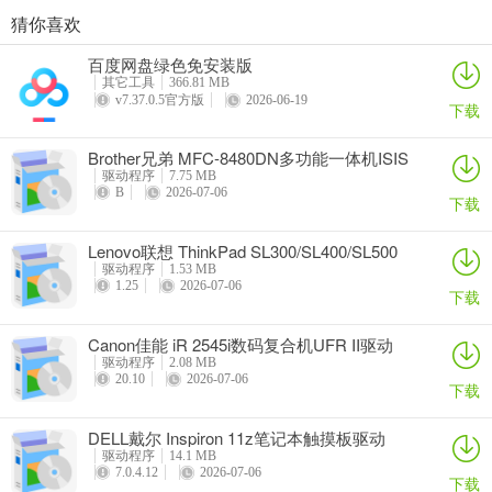
猜你喜欢
奥睿科PAS3062-2E/PAS3062-2S/PAS3064-2S2E系列扩展卡驱动
Canon佳能 PowerShot A310 WIA驱动
AMD Mobility Radeon HD 2000/HD 3000/HD 4000/HD 5000系列移动显卡催化剂驱动
映泰Hi-Fi H77S 5.x主板BIOS
百度网盘绿色免安装版
详情
详情
详情
详情
其它工具
366.81 MB
v7.37.0.5官方版
2026-06-19
下载
Brother兄弟 MFC-8480DN多功能一体机ISIS
驱动
驱动程序
7.75 MB
B
2026-07-06
下载
Lenovo联想 ThinkPad SL300/SL400/SL500
笔记本BIOS
驱动程序
1.53 MB
1.25
2026-07-06
下载
Canon佳能 iR 2545i数码复合机UFR II驱动
驱动程序
2.08 MB
20.10
2026-07-06
下载
DELL戴尔 Inspiron 11z笔记本触摸板驱动
驱动程序
14.1 MB
7.0.4.12
2026-07-06
下载