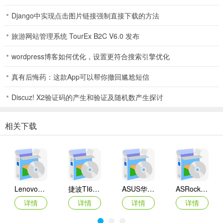
Django中实现点击图片链接强制直接下载的方法
旅游网站管理系统 TourEx B2C V6.0 发布
wordpress博客如何优化，设置更符合搜索引擎优化
真有后悔药：这款App可以帮你撤回尴尬短信
Discuz! X2验证码的产生和验证及随机数产生探讨
相关下载
Lenovo联想 Ideapad Z465/Z565系列笔记本 声卡驱动
捷波TI61AG-A主板BIOS
ASUS华硕F1A55-M LX3 R2.0主板BIOS
ASRock华擎IMB-A160主板BIOS
详情
详情
详情
详情