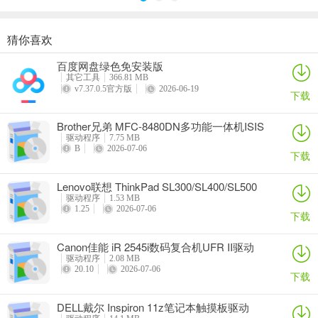
猜你喜欢
奥睿科PAS3062-2E/PAS3062-2S/PAS3064-2S2E系列扩展卡驱动
Canon佳能 PowerShot A310 WIA驱动
AMD Mobility Radeon HD 2000/HD 3000/HD 4000/HD 5000系列移动显卡催化剂驱动
映泰Hi-Fi H77S 5.x主板BIOS
百度网盘绿色免安装版
详情
详情
详情
详情
其它工具
366.81 MB
v7.37.0.5官方版
2026-06-19
下载
Brother兄弟 MFC-8480DN多功能一体机ISIS
驱动
驱动程序
7.75 MB
B
2026-07-06
下载
Lenovo联想 ThinkPad SL300/SL400/SL500
笔记本BIOS
驱动程序
1.53 MB
1.25
2026-07-06
下载
Canon佳能 iR 2545i数码复合机UFR II驱动
驱动程序
2.08 MB
20.10
2026-07-06
下载
DELL戴尔 Inspiron 11z笔记本触摸板驱动