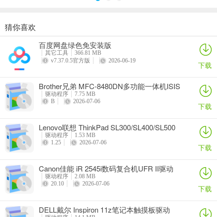
猜你喜欢
奥睿科PAS3062-2E/PAS3062-2S/PAS3064-2S2E系列扩展卡驱动
Canon佳能 PowerShot A310 WIA驱动
AMD Mobility Radeon HD 2000/HD 3000/HD 4000/HD 5000系列移动显卡催化剂驱动
映泰Hi-Fi H77S 5.x主板BIOS
百度网盘绿色免安装版
详情
详情
详情
详情
其它工具
366.81 MB
v7.37.0.5官方版
2026-06-19
下载
Brother兄弟 MFC-8480DN多功能一体机ISIS
驱动
驱动程序
7.75 MB
B
2026-07-06
下载
Lenovo联想 ThinkPad SL300/SL400/SL500
笔记本BIOS
驱动程序
1.53 MB
1.25
2026-07-06
下载
Canon佳能 iR 2545i数码复合机UFR II驱动
驱动程序
2.08 MB
20.10
2026-07-06
下载
DELL戴尔 Inspiron 11z笔记本触摸板驱动