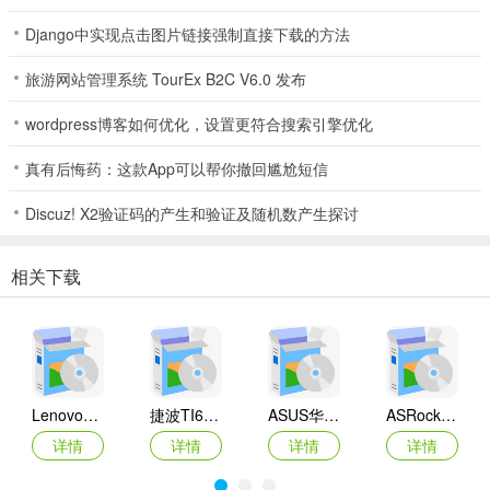
Django中实现点击图片链接强制直接下载的方法
旅游网站管理系统 TourEx B2C V6.0 发布
wordpress博客如何优化，设置更符合搜索引擎优化
真有后悔药：这款App可以帮你撤回尴尬短信
Discuz! X2验证码的产生和验证及随机数产生探讨
相关下载
Lenovo联想 Ideapad Z465/Z565系列笔记本 声卡驱动
捷波TI61AG-A主板BIOS
ASUS华硕F1A55-M LX3 R2.0主板BIOS
ASRock华擎IMB-A160主板BIOS
详情
详情
详情
详情