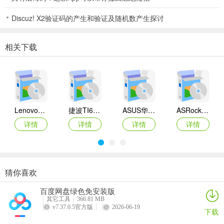
Discuz! X2验证码的产生和验证及随机数产生探讨
相关下载
Lenovo联想 Ideapad Z465/Z565系列笔记本 声卡驱动
捷波TI61AG-A主板BIOS
ASUS华硕F1A55-M LX3 R2.0主板BIOS
ASRock华擎IMB-A160主板BIOS
详情
详情
详情
详情
猜你喜欢
奥睿科PAS3062-2E/PAS3062-2S/PAS3064-2S2E系列扩展卡驱动
Canon佳能 PowerShot A310 WIA驱动
AMD Mobility Radeon HD 2000/HD 3000/HD 4000/HD 5000系列移动显卡催化剂驱动
映泰Hi-Fi H77S 5.x主板BIOS
百度网盘绿色免安装版
详情
详情
详情
详情
其它工具
366.81 MB
v7.37.0.5官方版
2026-06-19
下载