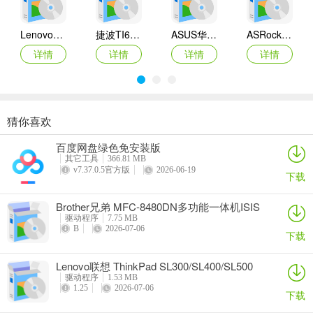
Lenovo联想 Ideapad Z465/Z565系列笔记本 声卡驱动
捷波TI61AG-A主板BIOS
ASUS华硕F1A55-M LX3 R2.0主板BIOS
ASRock华擎IMB-A160主板BIOS
详情
详情
详情
详情
猜你喜欢
奥睿科PAS3062-2E/PAS3062-2S/PAS3064-2S2E系列扩展卡驱动
Canon佳能 PowerShot A310 WIA驱动
AMD Mobility Radeon HD 2000/HD 3000/HD 4000/HD 5000系列移动显卡催化剂驱动
映泰Hi-Fi H77S 5.x主板BIOS
百度网盘绿色免安装版
详情
详情
详情
详情
其它工具
366.81 MB
v7.37.0.5官方版
2026-06-19
下载
Brother兄弟 MFC-8480DN多功能一体机ISIS
驱动
驱动程序
7.75 MB
B
2026-07-06
下载
Lenovo联想 ThinkPad SL300/SL400/SL500
笔记本BIOS
驱动程序
1.53 MB
1.25
2026-07-06
下载