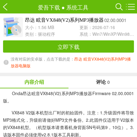
爱吾下载
●
系统工具
02.00.0001
昂达 眩音VX848(V2)系列MP3播放器
大小：1.56 MB
更新：2026-07-16
类别：
驱动程序
系统：Win7/WinXP/Win98/Win8/Win10兼容软件
立即下载
没有对应的安卓版，点击下载的是：
昂达 眩音VX848(V2)系列MP3播
放器电脑版
内容介绍
评论
0
Onda昂达眩音VX848(V2)系列MP3播放器Firmware 02.00.0001
版。
VX848 V2版本机型出厂时的初始固件。注意：1.升级固件将导致
MP3格式化，升级前请做好MP3文件备份。2.此固件仅适用于V2版本
的VX848机型。（机型版本请查看机身背面SN号码第9，10位）。3.
该版本固件必须使用v2.8.1版本工具刷新。