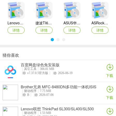
Lenovo联想 Ideapad Z465/Z565系列笔记本 声卡驱动
捷波TI61AG-A主板BIOS
ASUS华硕F1A55-M LX3 R2.0主板BIOS
ASRock华擎IMB-A160主板BIOS
详情
详情
详情
详情
猜你喜欢
奥睿科PAS3062-2E/PAS3062-2S/PAS3064-2S2E系列扩展卡驱动
Canon佳能 PowerShot A310 WIA驱动
AMD Mobility Radeon HD 2000/HD 3000/HD 4000/HD 5000系列移动显卡催化剂驱动
映泰Hi-Fi H77S 5.x主板BIOS
百度网盘绿色免安装版
详情
详情
详情
详情
其它工具
366.81 MB
v7.37.0.5官方版
2026-06-19
下载
Brother兄弟 MFC-8480DN多功能一体机ISIS
驱动
驱动程序
7.75 MB
B
2026-07-06
下载
Lenovo联想 ThinkPad SL300/SL400/SL500
笔记本BIOS
驱动程序
1.53 MB