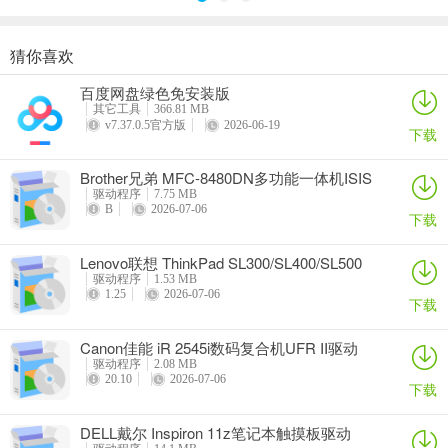
猜你喜欢
奥睿科PAS3062-2E/PAS3062-2S/PAS3064-2S2E系列扩展卡驱动
Canon佳能 PowerShot A310 WIA驱动
AMD Mobility Radeon HD 2000/HD 3000/HD 4000/HD 5000系列移动显卡催化剂驱动
映泰Hi-Fi H77S 5.x主板BIOS
百度网盘绿色免安装版
详情
详情
详情
详情
其它工具
366.81 MB
v7.37.0.5官方版
2026-06-19
下载
Brother兄弟 MFC-8480DN多功能一体机ISIS
驱动
驱动程序
7.75 MB
B
2026-07-06
下载
Lenovo联想 ThinkPad SL300/SL400/SL500
笔记本BIOS
驱动程序
1.53 MB
1.25
2026-07-06
下载
Canon佳能 iR 2545i数码复合机UFR II驱动
驱动程序
2.08 MB
20.10
2026-07-06
下载
DELL戴尔 Inspiron 11z笔记本触摸板驱动