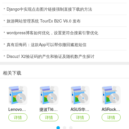
Django中实现点击图片链接强制直接下载的方法
旅游网站管理系统 TourEx B2C V6.0 发布
wordpress博客如何优化，设置更符合搜索引擎优化
真有后悔药：这款App可以帮你撤回尴尬短信
Discuz! X2验证码的产生和验证及随机数产生探讨
相关下载
Lenovo联想 Ideapad Z465/Z565系列笔记本 声卡驱动
捷波TI61AG-A主板BIOS
ASUS华硕F1A55-M LX3 R2.0主板BIOS
ASRock华擎IMB-A160主板BIOS
详情
详情
详情
详情