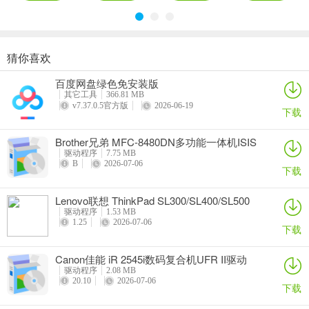
猜你喜欢
奥睿科PAS3062-2E/PAS3062-2S/PAS3064-2S2E系列扩展卡驱动
Canon佳能 PowerShot A310 WIA驱动
AMD Mobility Radeon HD 2000/HD 3000/HD 4000/HD 5000系列移动显卡催化剂驱动
映泰Hi-Fi H77S 5.x主板BIOS
百度网盘绿色免安装版
详情
详情
详情
详情
其它工具
366.81 MB
v7.37.0.5官方版
2026-06-19
下载
Brother兄弟 MFC-8480DN多功能一体机ISIS
驱动
驱动程序
7.75 MB
B
2026-07-06
下载
Lenovo联想 ThinkPad SL300/SL400/SL500
笔记本BIOS
驱动程序
1.53 MB
1.25
2026-07-06
下载
Canon佳能 iR 2545i数码复合机UFR II驱动
驱动程序
2.08 MB
20.10
2026-07-06
下载