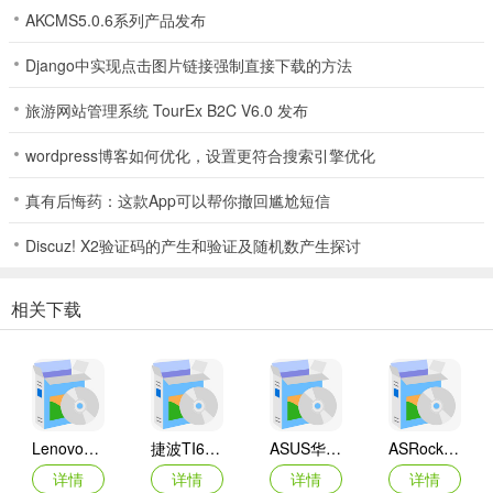
AKCMS5.0.6系列产品发布
Django中实现点击图片链接强制直接下载的方法
旅游网站管理系统 TourEx B2C V6.0 发布
wordpress博客如何优化，设置更符合搜索引擎优化
真有后悔药：这款App可以帮你撤回尴尬短信
Discuz! X2验证码的产生和验证及随机数产生探讨
相关下载
Lenovo联想 Ideapad Z465/Z565系列笔记本 声卡驱动
捷波TI61AG-A主板BIOS
ASUS华硕F1A55-M LX3 R2.0主板BIOS
ASRock华擎IMB-A160主板BIOS
详情
详情
详情
详情