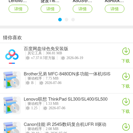
Lenovo联想 Ideapad Z465/Z565系列笔记本 声卡驱动
捷波TI61AG-A主板BIOS
ASUS华硕F1A55-M LX3 R2.0主板BIOS
ASRock华擎IMB-A160主板BIOS
详情
详情
详情
详情
猜你喜欢
奥睿科PAS3062-2E/PAS3062-2S/PAS3064-2S2E系列扩展卡驱动
Canon佳能 PowerShot A310 WIA驱动
AMD Mobility Radeon HD 2000/HD 3000/HD 4000/HD 5000系列移动显卡催化剂驱动
映泰Hi-Fi H77S 5.x主板BIOS
百度网盘绿色免安装版
详情
详情
详情
详情
其它工具
366.81 MB
v7.37.0.5官方版
2026-06-19
下载
Brother兄弟 MFC-8480DN多功能一体机ISIS
驱动
驱动程序
7.75 MB
B
2026-07-06
下载
Lenovo联想 ThinkPad SL300/SL400/SL500
笔记本BIOS
驱动程序
1.53 MB
1.25
2026-07-06
下载
Canon佳能 iR 2545i数码复合机UFR II驱动
驱动程序
2.08 MB