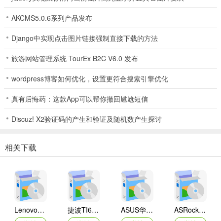
AKCMS5.0.6系列产品发布
Django中实现点击图片链接强制直接下载的方法
旅游网站管理系统 TourEx B2C V6.0 发布
wordpress博客如何优化，设置更符合搜索引擎优化
真有后悔药：这款App可以帮你撤回尴尬短信
Discuz! X2验证码的产生和验证及随机数产生探讨
相关下载
Lenovo联想 Ideapad Z465/Z565系列笔记本 声卡驱动
捷波TI61AG-A主板BIOS
ASUS华硕F1A55-M LX3 R2.0主板BIOS
ASRock华擎IMB-A160主板BIOS