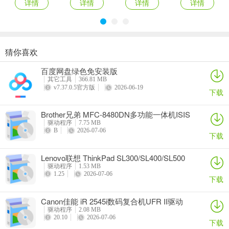
详情
详情
详情
详情
猜你喜欢
奥睿科PAS3062-2E/PAS3062-2S/PAS3064-2S2E系列扩展卡驱动
Canon佳能 PowerShot A310 WIA驱动
AMD Mobility Radeon HD 2000/HD 3000/HD 4000/HD 5000系列移动显卡催化剂驱动
映泰Hi-Fi H77S 5.x主板BIOS
百度网盘绿色免安装版
详情
详情
详情
详情
其它工具
366.81 MB
v7.37.0.5官方版
2026-06-19
下载
Brother兄弟 MFC-8480DN多功能一体机ISIS
驱动
驱动程序
7.75 MB
B
2026-07-06
下载
Lenovo联想 ThinkPad SL300/SL400/SL500
笔记本BIOS
驱动程序
1.53 MB
1.25
2026-07-06
下载
Canon佳能 iR 2545i数码复合机UFR II驱动
驱动程序
2.08 MB
20.10
2026-07-06
下载