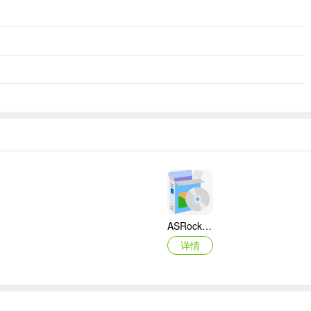
ASRock华擎IMB-A160主板BIOS
详情