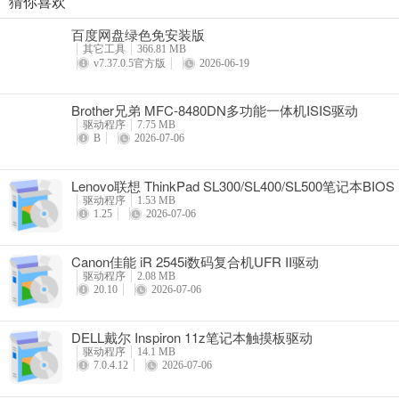
猜你喜欢
奥睿科PAS3062-2E/PAS3062-2S/PAS3064-2S2E系列扩展卡驱动
百度网盘绿色免安装版
详情
其它工具
366.81 MB
v7.37.0.5官方版
2026-06-19
Brother兄弟 MFC-8480DN多功能一体机ISIS驱动
驱动程序
7.75 MB
B
2026-07-06
Lenovo联想 ThinkPad SL300/SL400/SL500笔记本BIOS
驱动程序
1.53 MB
1.25
2026-07-06
Canon佳能 iR 2545i数码复合机UFR II驱动
驱动程序
2.08 MB
20.10
2026-07-06
DELL戴尔 Inspiron 11z笔记本触摸板驱动
驱动程序
14.1 MB
7.0.4.12
2026-07-06