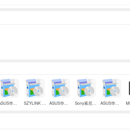
ASUS华硕 X87Q笔记本 无线网络控制器应用程序
SZYLINK CDMA_CARD 1501A无线上网卡
ASUS华硕 G50V笔记本电脑无线网卡驱动
Sony索尼VGN-P3系列笔记本Intel无线网卡驱动
ASUS华硕S2Ne笔记本电脑主板BIOS