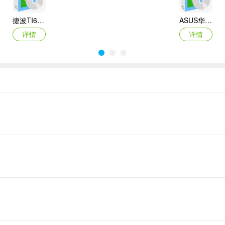
捷波TI61AG-A主板BIOS
ASUS华硕F1A55-M LX3 R2.0主板BIOS
详情
详情
Canon佳能 PowerShot A310 WIA驱动
AMD Mobility Radeon HD 2000/HD 3000/HD 4000/HD 5000系列移动显卡催化剂驱动
详情
详情