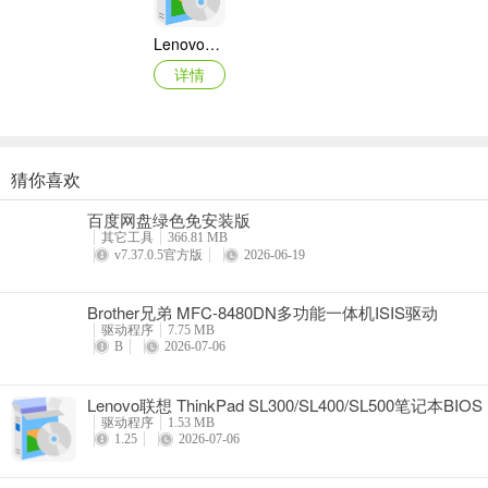
Lenovo联想 Ideapad Z465/Z565系列笔记本 声卡驱动
详情
猜你喜欢
奥睿科PAS3062-2E/PAS3062-2S/PAS3064-2S2E系列扩展卡驱动
百度网盘绿色免安装版
详情
其它工具
366.81 MB
v7.37.0.5官方版
2026-06-19
Brother兄弟 MFC-8480DN多功能一体机ISIS驱动
驱动程序
7.75 MB
B
2026-07-06
Lenovo联想 ThinkPad SL300/SL400/SL500笔记本BIOS
驱动程序
1.53 MB
1.25
2026-07-06