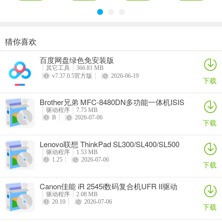
猜你喜欢
奥睿科PAS3062-2E/PAS3062-2S/PAS3064-2S2E系列扩展卡驱动
Canon佳能 PowerShot A310 WIA驱动
AMD Mobility Radeon HD 2000/HD 3000/HD 4000/HD 5000系列移动显卡催化剂驱动
映泰Hi-Fi H77S 5.x主板BIOS
百度网盘绿色免安装版
详情
详情
详情
详情
其它工具
366.81 MB
v7.37.0.5官方版
2026-06-19
下载
Brother兄弟 MFC-8480DN多功能一体机ISIS
驱动
驱动程序
7.75 MB
B
2026-07-06
下载
Lenovo联想 ThinkPad SL300/SL400/SL500
笔记本BIOS
驱动程序
1.53 MB
1.25
2026-07-06
下载
Canon佳能 iR 2545i数码复合机UFR II驱动
驱动程序
2.08 MB
20.10
2026-07-06
下载