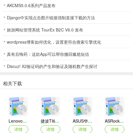
AKCMS5.0.6系列产品发布
Django中实现点击图片链接强制直接下载的方法
旅游网站管理系统 TourEx B2C V6.0 发布
wordpress博客如何优化，设置更符合搜索引擎优化
真有后悔药：这款App可以帮你撤回尴尬短信
Discuz! X2验证码的产生和验证及随机数产生探讨
相关下载
Lenovo联想 Ideapad Z465/Z565系列笔记本 声卡驱动
捷波TI61AG-A主板BIOS
ASUS华硕F1A55-M LX3 R2.0主板BIOS
ASRock华擎IMB-A160主板BIOS
详情
详情
详情
详情