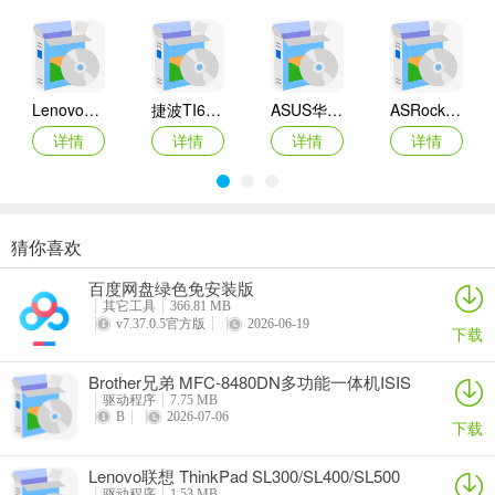
Lenovo联想 Ideapad Z465/Z565系列笔记本 声卡驱动
捷波TI61AG-A主板BIOS
ASUS华硕F1A55-M LX3 R2.0主板BIOS
ASRock华擎IMB-A160主板BIOS
详情
详情
详情
详情
猜你喜欢
奥睿科PAS3062-2E/PAS3062-2S/PAS3064-2S2E系列扩展卡驱动
Canon佳能 PowerShot A310 WIA驱动
AMD Mobility Radeon HD 2000/HD 3000/HD 4000/HD 5000系列移动显卡催化剂驱动
映泰Hi-Fi H77S 5.x主板BIOS
百度网盘绿色免安装版
详情
详情
详情
详情
其它工具
366.81 MB
v7.37.0.5官方版
2026-06-19
下载
Brother兄弟 MFC-8480DN多功能一体机ISIS
驱动
驱动程序
7.75 MB
B
2026-07-06
下载
Lenovo联想 ThinkPad SL300/SL400/SL500
笔记本BIOS
驱动程序
1.53 MB