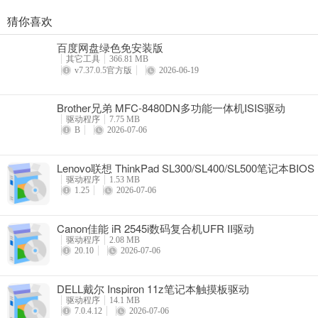
猜你喜欢
奥睿科PAS3062-2E/PAS3062-2S/PAS3064-2S2E系列扩展卡驱动
百度网盘绿色免安装版
详情
其它工具
366.81 MB
v7.37.0.5官方版
2026-06-19
Brother兄弟 MFC-8480DN多功能一体机ISIS驱动
驱动程序
7.75 MB
B
2026-07-06
Lenovo联想 ThinkPad SL300/SL400/SL500笔记本BIOS
驱动程序
1.53 MB
1.25
2026-07-06
Canon佳能 iR 2545i数码复合机UFR II驱动
驱动程序
2.08 MB
20.10
2026-07-06
DELL戴尔 Inspiron 11z笔记本触摸板驱动
驱动程序
14.1 MB
7.0.4.12
2026-07-06