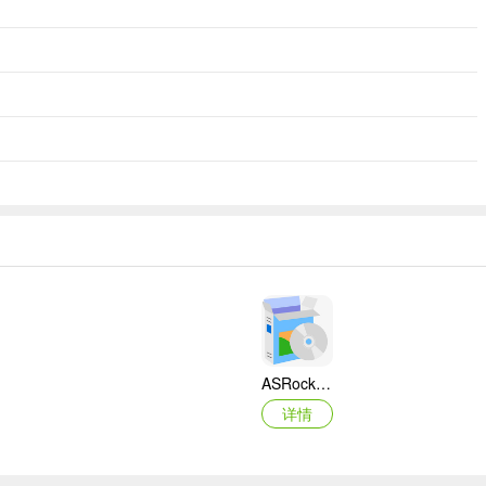
ASRock华擎IMB-A160主板BIOS
详情