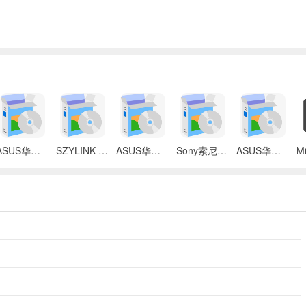
ASUS华硕 X87Q笔记本 无线网络控制器应用程序
SZYLINK CDMA_CARD 1501A无线上网卡
ASUS华硕 G50V笔记本电脑无线网卡驱动
Sony索尼VGN-P3系列笔记本Intel无线网卡驱动
ASUS华硕S2Ne笔记本电脑主板BIOS