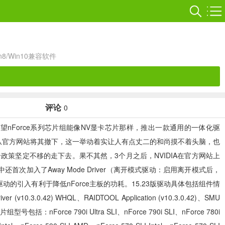
in8/Win10兼容软件
评论
0
板用户都希望nForce系列芯片组能像NV显卡芯片那样，推出一款通用的一体化驱
后，NV便从官方网站将其撤下，这一举动着实让人有点丈二的和尚摸不着头脑，也
政策坚定不移的走下去。果不其然，3个月之后，NVIDIA在官方网站上
中还首次加入了Away Mode Driver（离开模式驱动：启用离开模式后，
的引入有利于降低nForce主板的功耗。15.23版驱动具体包括组件情
iver (v10.3.0.42) WHQL、RAIDTOOL Application (v10.3.0.42)、SMU
芯片组型号包括：nForce 790i Ultra SLI、nForce 790i SLI、nForce 780i