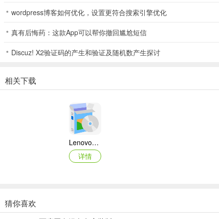
wordpress博客如何优化，设置更符合搜索引擎优化
真有后悔药：这款App可以帮你撤回尴尬短信
Discuz! X2验证码的产生和验证及随机数产生探讨
相关下载
Lenovo联想 Ideapad Z465/Z565系列笔记本 声卡驱动
详情
猜你喜欢
奥睿科PAS3062-2E/PAS3062-2S/PAS3064-2S2E系列扩展卡驱动