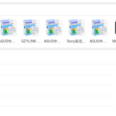
ASUS华硕 X87Q笔记本 无线网络控制器应用程序
SZYLINK CDMA_CARD 1501A无线上网卡
ASUS华硕 G50V笔记本电脑无线网卡驱动
Sony索尼VGN-P3系列笔记本Intel无线网卡驱动
ASUS华硕S2Ne笔记本电脑主板BIOS