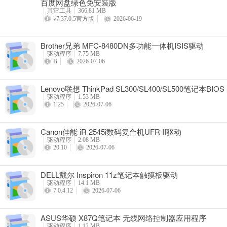
百度网盘绿色免安装版
详情
其它工具
366.81 MB
v7.37.0.5官方版
2026-06-19
Brother兄弟 MFC-8480DN多功能一体机ISIS驱动
驱动程序
7.75 MB
B
2026-07-06
Lenovo联想 ThinkPad SL300/SL400/SL500笔记本BIOS
驱动程序
1.53 MB
1.25
2026-07-06
Canon佳能 iR 2545i数码复合机UFR II驱动
驱动程序
2.08 MB
20.10
2026-07-06
DELL戴尔 Inspiron 11z笔记本触摸板驱动
驱动程序
14.1 MB
7.0.4.12
2026-07-06
ASUS华硕 X87Q笔记本 无线网络控制器应用程序
驱动程序
1.12 MB