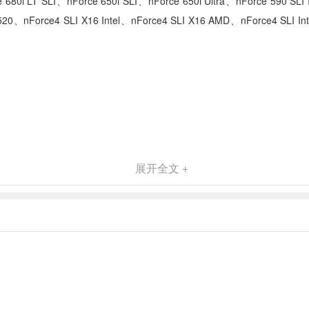
680i LT SLI、nForce 650i SLI、nForce 650i Ultra、nForce 590 SLI 
、nForce4 SLI X16 Intel、nForce4 SLI X16 AMD、nForce4 SLI Intel
展开全文 +