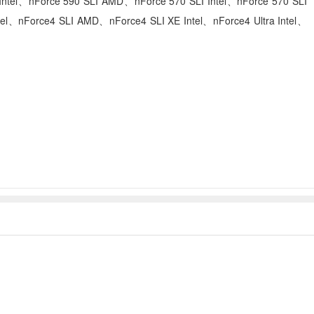
Intel、nForce 590 SLI AMD、nForce 570 SLI Intel、nForce 570 SLI
、nForce4 SLI AMD、nForce4 SLI XE Intel、nForce4 Ultra Intel、