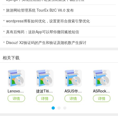
旅游网站管理系统 TourEx B2C V6.0 发布
wordpress博客如何优化，设置更符合搜索引擎优化
真有后悔药：这款App可以帮你撤回尴尬短信
Discuz! X2验证码的产生和验证及随机数产生探讨
相关下载
Lenovo联想 Ideapad Z465/Z565系列笔记本 声卡驱动
捷波TI61AG-A主板BIOS
ASUS华硕F1A55-M LX3 R2.0主板BIOS
ASRock华擎IMB-A160主板BIOS
详情
详情
详情
详情