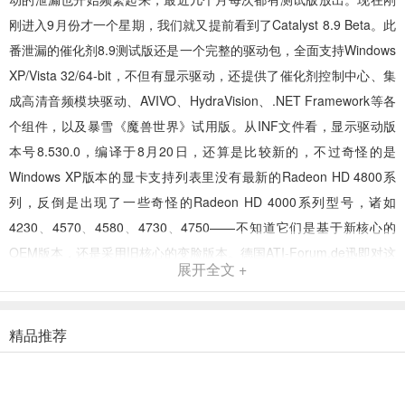
刚进入9月份才一个星期，我们就又提前看到了Catalyst 8.9 Beta。此
番泄漏的催化剂8.9测试版还是一个完整的驱动包，全面支持Windows
XP/Vista 32/64-bit，不但有显示驱动，还提供了催化剂控制中心、集
成高清音频模块驱动、AVIVO、HydraVision、.NET Framework等各
个组件，以及暴雪《魔兽世界》试用版。从INF文件看，显示驱动版
本号8.530.0，编译于8月20日，还算是比较新的，不过奇怪的是
Windows XP版本的显卡支持列表里没有最新的Radeon HD 4800系
列，反倒是出现了一些奇怪的Radeon HD 4000系列型号，诸如
4230、4570、4580、4730、4750——不知道它们是基于新核心的
OEM版本，还是采用旧核心的变脸版本。德国ATI-Forum.de迅即对这
展开全文 +
款泄漏驱动进行了简单测试，发现其游戏性能略有提升。测试平台采
用Athlon 64 X2 5600+ OC 3.4GHz、4GB DDR2-800内存、Radeon
HD 4850 OC 700/1150MHz显卡、Windows Vista 64-bit操作系统。
精品推荐
与8.8正式版相比，催化剂8.9测试版打得3DMark06得分没有任何变
化，但3DMark Vantage提高了200分(+3％)，《刺客的信条》和《虚
幻竞技场3》上下一帧的变化都属于误差，而《Crysis》最让人欣喜，