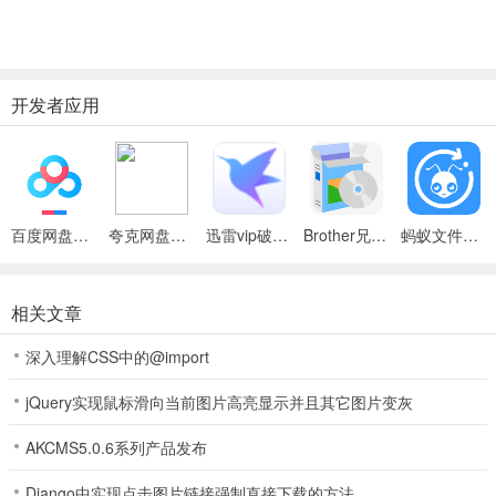
在1680×1050、1xAA下提高了4FPS，随后进行的六种设置详细测试
也普遍有1-2FPS的提高，按提升幅度酸都可以超过10％了，也算是聊
胜于无了
开发者应用
百度网盘绿色免安装Pc电脑版
夸克网盘官方正式版
迅雷vip破解版永久会员2024版
Brother兄弟 MFC-8480DN多功能一体机ISIS驱动
蚂蚁文件（数据恢复大师）
相关文章
深入理解CSS中的@import
jQuery实现鼠标滑向当前图片高亮显示并且其它图片变灰
AKCMS5.0.6系列产品发布
Django中实现点击图片链接强制直接下载的方法