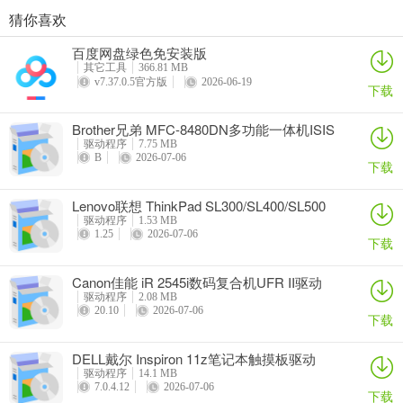
猜你喜欢
奥睿科PAS3062-2E/PAS3062-2S/PAS3064-2S2E系列扩展卡驱动
Canon佳能 PowerShot A310 WIA驱动
AMD Mobility Radeon HD 2000/HD 3000/HD 4000/HD 5000系列移动显卡催化剂驱动
映泰Hi-Fi H77S 5.x主板BIOS
百度网盘绿色免安装版
详情
详情
详情
详情
其它工具
366.81 MB
v7.37.0.5官方版
2026-06-19
下载
Brother兄弟 MFC-8480DN多功能一体机ISIS
驱动
驱动程序
7.75 MB
B
2026-07-06
下载
Lenovo联想 ThinkPad SL300/SL400/SL500
笔记本BIOS
驱动程序
1.53 MB
1.25
2026-07-06
下载
Canon佳能 iR 2545i数码复合机UFR II驱动
驱动程序
2.08 MB
20.10
2026-07-06
下载
DELL戴尔 Inspiron 11z笔记本触摸板驱动
驱动程序
14.1 MB
7.0.4.12
2026-07-06
下载