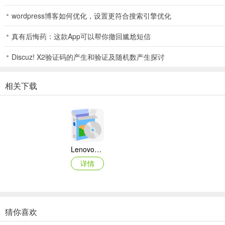
wordpress博客如何优化，设置更符合搜索引擎优化
真有后悔药：这款App可以帮你撤回尴尬短信
Discuz! X2验证码的产生和验证及随机数产生探讨
相关下载
Lenovo联想 Ideapad Z465/Z565系列笔记本 声卡驱动
详情
猜你喜欢
奥睿科PAS3062-2E/PAS3062-2S/PAS3064-2S2E系列扩展卡驱动