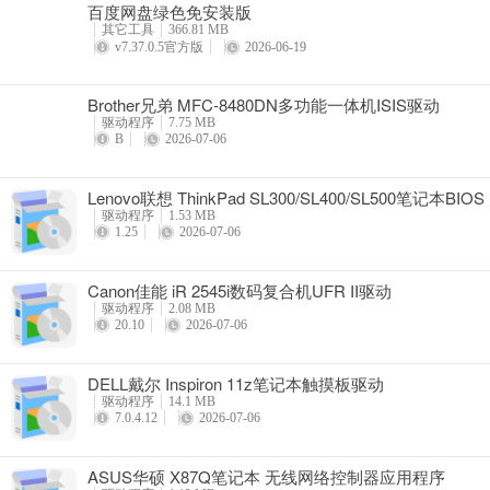
百度网盘绿色免安装版
详情
其它工具
366.81 MB
v7.37.0.5官方版
2026-06-19
Brother兄弟 MFC-8480DN多功能一体机ISIS驱动
驱动程序
7.75 MB
B
2026-07-06
Lenovo联想 ThinkPad SL300/SL400/SL500笔记本BIOS
驱动程序
1.53 MB
1.25
2026-07-06
Canon佳能 iR 2545i数码复合机UFR II驱动
驱动程序
2.08 MB
20.10
2026-07-06
DELL戴尔 Inspiron 11z笔记本触摸板驱动
驱动程序
14.1 MB
7.0.4.12
2026-07-06
ASUS华硕 X87Q笔记本 无线网络控制器应用程序