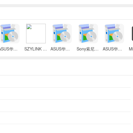
ASUS华硕 X87Q笔记本 无线网络控制器应用程序
SZYLINK CDMA_CARD 1501A无线上网卡
ASUS华硕 G50V笔记本电脑无线网卡驱动
Sony索尼VGN-P3系列笔记本Intel无线网卡驱动
ASUS华硕S2Ne笔记本电脑主板BIOS