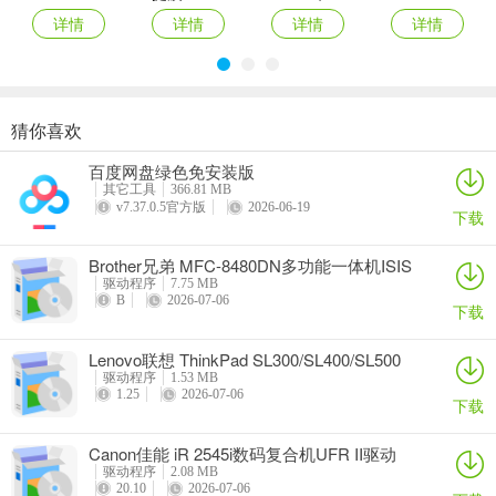
详情
详情
详情
详情
猜你喜欢
奥睿科PAS3062-2E/PAS3062-2S/PAS3064-2S2E系列扩展卡驱动
Canon佳能 PowerShot A310 WIA驱动
AMD Mobility Radeon HD 2000/HD 3000/HD 4000/HD 5000系列移动显卡催化剂驱动
映泰Hi-Fi H77S 5.x主板BIOS
百度网盘绿色免安装版
详情
详情
详情
详情
其它工具
366.81 MB
v7.37.0.5官方版
2026-06-19
下载
Brother兄弟 MFC-8480DN多功能一体机ISIS
驱动
驱动程序
7.75 MB
B
2026-07-06
下载
Lenovo联想 ThinkPad SL300/SL400/SL500
笔记本BIOS
驱动程序
1.53 MB
1.25
2026-07-06
下载
Canon佳能 iR 2545i数码复合机UFR II驱动
驱动程序
2.08 MB
20.10
2026-07-06