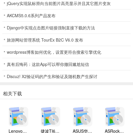
jQuery实现鼠标滑向当前图片高亮显示并且其它图片变灰
AKCMS5.0.6系列产品发布
Django中实现点击图片链接强制直接下载的方法
旅游网站管理系统 TourEx B2C V6.0 发布
wordpress博客如何优化，设置更符合搜索引擎优化
真有后悔药：这款App可以帮你撤回尴尬短信
Discuz! X2验证码的产生和验证及随机数产生探讨
相关下载
Lenovo联想 Ideapad Z465/Z565系列笔记本 声卡驱动
捷波TI61AG-A主板BIOS
ASUS华硕F1A55-M LX3 R2.0主板BIOS
ASRock华擎IMB-A160主板BIOS