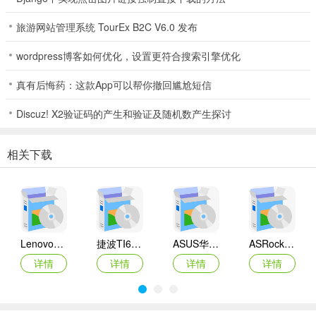
旅游网站管理系统 TourEx B2C V6.0 发布
wordpress博客如何优化，设置更符合搜索引擎优化
真有后悔药：这款App可以帮你撤回尴尬短信
Discuz! X2验证码的产生和验证及随机数产生探讨
相关下载
Lenovo联想 Ideapad Z465/Z565系列笔记本 声卡驱动
捷波TI61AG-A主板BIOS
ASUS华硕F1A55-M LX3 R2.0主板BIOS
ASRock华擎IMB-A160主板BIOS
详情
详情
详情
详情