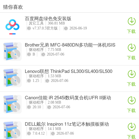
猜你喜欢
奥睿科PAS3062-2E/PAS3062-2S/PAS3064-2S2E系列扩展卡驱动
Canon佳能 PowerShot A310 WIA驱动
AMD Mobility Radeon HD 2000/HD 3000/HD 4000/HD 5000系列移动显卡催化剂驱动
映泰Hi-Fi H77S 5.x主板BIOS
百度网盘绿色免安装版
详情
详情
详情
详情
其它工具
366.81 MB
v7.37.0.5官方版
2026-06-19
下载
Brother兄弟 MFC-8480DN多功能一体机ISIS
驱动
驱动程序
7.75 MB
B
2026-07-06
下载
Lenovo联想 ThinkPad SL300/SL400/SL500
笔记本BIOS
驱动程序
1.53 MB
1.25
2026-07-06
下载
Canon佳能 iR 2545i数码复合机UFR II驱动
驱动程序
2.08 MB
20.10
2026-07-06
下载
DELL戴尔 Inspiron 11z笔记本触摸板驱动
驱动程序
14.1 MB
7.0.4.12
2026-07-06
下载