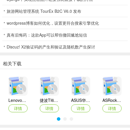
旅游网站管理系统 TourEx B2C V6.0 发布
wordpress博客如何优化，设置更符合搜索引擎优化
真有后悔药：这款App可以帮你撤回尴尬短信
Discuz! X2验证码的产生和验证及随机数产生探讨
相关下载
Lenovo联想 Ideapad Z465/Z565系列笔记本 声卡驱动
捷波TI61AG-A主板BIOS
ASUS华硕F1A55-M LX3 R2.0主板BIOS
ASRock华擎IMB-A160主板BIOS
详情
详情
详情
详情