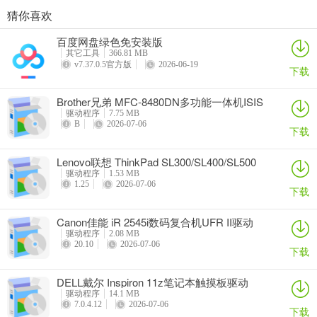
猜你喜欢
奥睿科PAS3062-2E/PAS3062-2S/PAS3064-2S2E系列扩展卡驱动
Canon佳能 PowerShot A310 WIA驱动
AMD Mobility Radeon HD 2000/HD 3000/HD 4000/HD 5000系列移动显卡催化剂驱动
映泰Hi-Fi H77S 5.x主板BIOS
百度网盘绿色免安装版
详情
详情
详情
详情
其它工具
366.81 MB
v7.37.0.5官方版
2026-06-19
下载
Brother兄弟 MFC-8480DN多功能一体机ISIS
驱动
驱动程序
7.75 MB
B
2026-07-06
下载
Lenovo联想 ThinkPad SL300/SL400/SL500
笔记本BIOS
驱动程序
1.53 MB
1.25
2026-07-06
下载
Canon佳能 iR 2545i数码复合机UFR II驱动
驱动程序
2.08 MB
20.10
2026-07-06
下载
DELL戴尔 Inspiron 11z笔记本触摸板驱动
驱动程序
14.1 MB
7.0.4.12
2026-07-06
下载