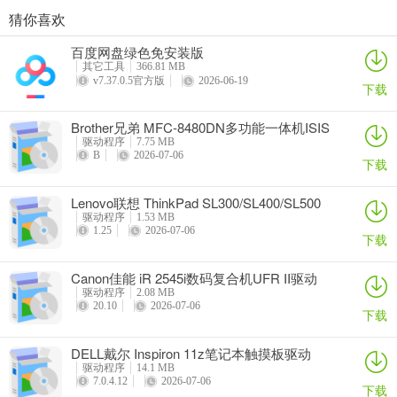
猜你喜欢
奥睿科PAS3062-2E/PAS3062-2S/PAS3064-2S2E系列扩展卡驱动
Canon佳能 PowerShot A310 WIA驱动
AMD Mobility Radeon HD 2000/HD 3000/HD 4000/HD 5000系列移动显卡催化剂驱动
映泰Hi-Fi H77S 5.x主板BIOS
百度网盘绿色免安装版
详情
详情
详情
详情
其它工具
366.81 MB
v7.37.0.5官方版
2026-06-19
下载
Brother兄弟 MFC-8480DN多功能一体机ISIS
驱动
驱动程序
7.75 MB
B
2026-07-06
下载
Lenovo联想 ThinkPad SL300/SL400/SL500
笔记本BIOS
驱动程序
1.53 MB
1.25
2026-07-06
下载
Canon佳能 iR 2545i数码复合机UFR II驱动
驱动程序
2.08 MB
20.10
2026-07-06
下载
DELL戴尔 Inspiron 11z笔记本触摸板驱动
驱动程序
14.1 MB
7.0.4.12
2026-07-06
下载