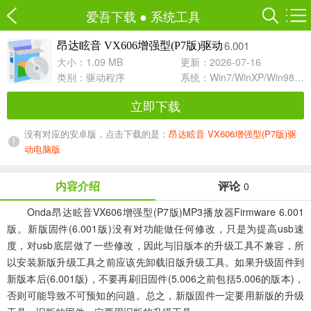
爱吾下载
●
系统工具
6.001
昂达眩音 VX606增强型(P7版)驱动
大小：1.09 MB
更新：2026-07-16
类别：
驱动程序
系统：Win7/WinXP/Win98/Win8/Win10兼容软件
立即下载
没有对应的安卓版，点击下载的是：
昂达眩音 VX606增强型(P7版)驱
动电脑版
内容介绍
评论
0
Onda昂达眩音VX606增强型(P7版)MP3播放器Firmware 6.001
版。新版固件(6.001版)没有对功能做任何修改，只是为提高usb速
度，对usb底层做了一些修改，因此与旧版本的升级工具不兼容，所
以安装新版升级工具之前应该先卸载旧版升级工具。如果升级固件到
新版本后(6.001版)，不要再刷旧固件(5.006之前包括5.006的版本)，
否则可能导致不可预知的问题。总之，新版固件一定要用新版的升级