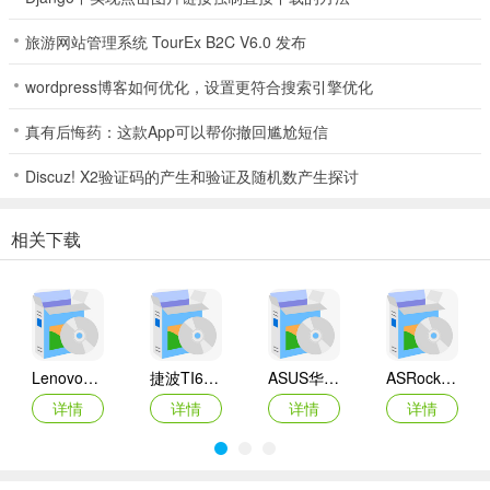
旅游网站管理系统 TourEx B2C V6.0 发布
wordpress博客如何优化，设置更符合搜索引擎优化
真有后悔药：这款App可以帮你撤回尴尬短信
Discuz! X2验证码的产生和验证及随机数产生探讨
相关下载
Lenovo联想 Ideapad Z465/Z565系列笔记本 声卡驱动
捷波TI61AG-A主板BIOS
ASUS华硕F1A55-M LX3 R2.0主板BIOS
ASRock华擎IMB-A160主板BIOS
详情
详情
详情
详情