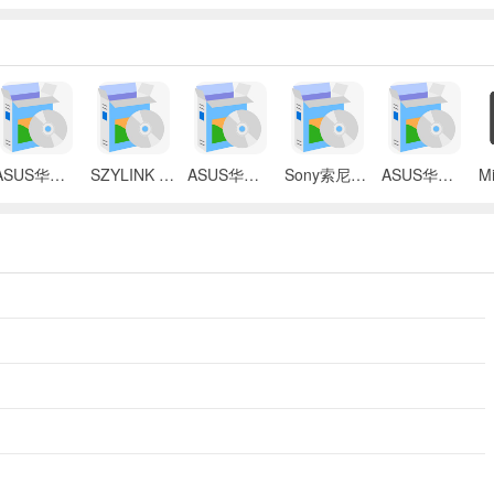
ASUS华硕 X87Q笔记本 无线网络控制器应用程序
SZYLINK CDMA_CARD 1501A无线上网卡
ASUS华硕 G50V笔记本电脑无线网卡驱动
Sony索尼VGN-P3系列笔记本Intel无线网卡驱动
ASUS华硕S2Ne笔记本电脑主板BIOS