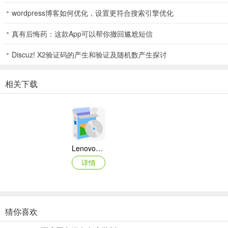
wordpress博客如何优化，设置更符合搜索引擎优化
真有后悔药：这款App可以帮你撤回尴尬短信
Discuz! X2验证码的产生和验证及随机数产生探讨
相关下载
Lenovo联想 Ideapad Z465/Z565系列笔记本 声卡驱动
详情
猜你喜欢
奥睿科PAS3062-2E/PAS3062-2S/PAS3064-2S2E系列扩展卡驱动