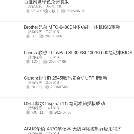
百度网盘绿色免安装版
详情
其它工具
366.81 MB
v7.37.0.5官方版
2026-06-19
Brother兄弟 MFC-8480DN多功能一体机ISIS驱动
驱动程序
7.75 MB
B
2026-07-06
Lenovo联想 ThinkPad SL300/SL400/SL500笔记本BIOS
驱动程序
1.53 MB
1.25
2026-07-06
Canon佳能 iR 2545i数码复合机UFR II驱动
驱动程序
2.08 MB
20.10
2026-07-06
DELL戴尔 Inspiron 11z笔记本触摸板驱动
驱动程序
14.1 MB
7.0.4.12
2026-07-06
ASUS华硕 X87Q笔记本 无线网络控制器应用程序
驱动程序
1.12 MB