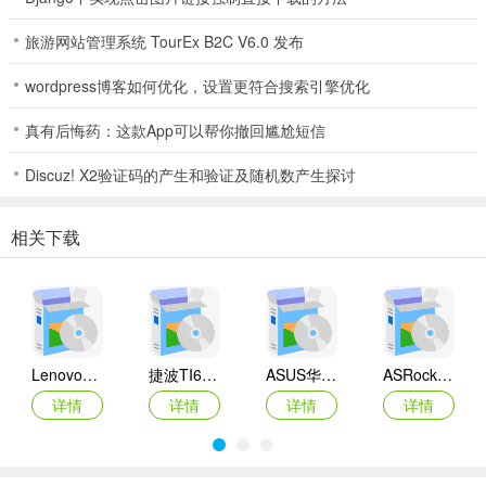
旅游网站管理系统 TourEx B2C V6.0 发布
wordpress博客如何优化，设置更符合搜索引擎优化
真有后悔药：这款App可以帮你撤回尴尬短信
Discuz! X2验证码的产生和验证及随机数产生探讨
相关下载
Lenovo联想 Ideapad Z465/Z565系列笔记本 声卡驱动
捷波TI61AG-A主板BIOS
ASUS华硕F1A55-M LX3 R2.0主板BIOS
ASRock华擎IMB-A160主板BIOS
详情
详情
详情
详情