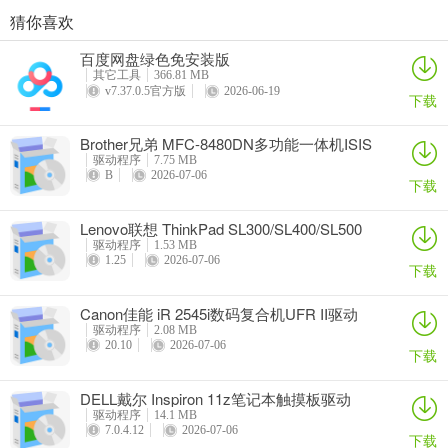
猜你喜欢
奥睿科PAS3062-2E/PAS3062-2S/PAS3064-2S2E系列扩展卡驱动
Canon佳能 PowerShot A310 WIA驱动
AMD Mobility Radeon HD 2000/HD 3000/HD 4000/HD 5000系列移动显卡催化剂驱动
映泰Hi-Fi H77S 5.x主板BIOS
百度网盘绿色免安装版
详情
详情
详情
详情
其它工具
366.81 MB
v7.37.0.5官方版
2026-06-19
下载
Brother兄弟 MFC-8480DN多功能一体机ISIS
驱动
驱动程序
7.75 MB
B
2026-07-06
下载
Lenovo联想 ThinkPad SL300/SL400/SL500
笔记本BIOS
驱动程序
1.53 MB
1.25
2026-07-06
下载
Canon佳能 iR 2545i数码复合机UFR II驱动
驱动程序
2.08 MB
20.10
2026-07-06
下载
DELL戴尔 Inspiron 11z笔记本触摸板驱动
驱动程序
14.1 MB
7.0.4.12
2026-07-06
下载