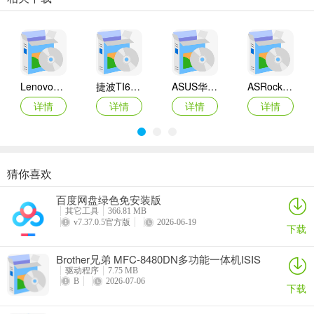
Lenovo联想 Ideapad Z465/Z565系列笔记本 声卡驱动
捷波TI61AG-A主板BIOS
ASUS华硕F1A55-M LX3 R2.0主板BIOS
ASRock华擎IMB-A160主板BIOS
详情
详情
详情
详情
猜你喜欢
奥睿科PAS3062-2E/PAS3062-2S/PAS3064-2S2E系列扩展卡驱动
Canon佳能 PowerShot A310 WIA驱动
AMD Mobility Radeon HD 2000/HD 3000/HD 4000/HD 5000系列移动显卡催化剂驱动
映泰Hi-Fi H77S 5.x主板BIOS
百度网盘绿色免安装版
详情
详情
详情
详情
其它工具
366.81 MB
v7.37.0.5官方版
2026-06-19
下载
Brother兄弟 MFC-8480DN多功能一体机ISIS
驱动
驱动程序
7.75 MB
B
2026-07-06
下载