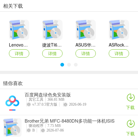
相关下载
Lenovo联想 Ideapad Z465/Z565系列笔记本 声卡驱动
捷波TI61AG-A主板BIOS
ASUS华硕F1A55-M LX3 R2.0主板BIOS
ASRock华擎IMB-A160主板BIOS
详情
详情
详情
详情
猜你喜欢
奥睿科PAS3062-2E/PAS3062-2S/PAS3064-2S2E系列扩展卡驱动
Canon佳能 PowerShot A310 WIA驱动
AMD Mobility Radeon HD 2000/HD 3000/HD 4000/HD 5000系列移动显卡催化剂驱动
映泰Hi-Fi H77S 5.x主板BIOS
百度网盘绿色免安装版
详情
详情
详情
详情
其它工具
366.81 MB
v7.37.0.5官方版
2026-06-19
下载
Brother兄弟 MFC-8480DN多功能一体机ISIS
驱动
驱动程序
7.75 MB
B
2026-07-06
下载