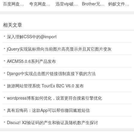
百度网盘绿色免安装Pc电脑版
夸克网盘官方正式版
迅雷vip破解版永久会员2024版
Brother兄弟 MFC-8480DN多功能一体机ISIS驱动
蚂蚁文件（数据恢复大师）
相关文章
深入理解CSS中的@import
jQuery实现鼠标滑向当前图片高亮显示并且其它图片变灰
AKCMS5.0.6系列产品发布
Django中实现点击图片链接强制直接下载的方法
旅游网站管理系统 TourEx B2C V6.0 发布
wordpress博客如何优化，设置更符合搜索引擎优化
真有后悔药：这款App可以帮你撤回尴尬短信
Discuz! X2验证码的产生和验证及随机数产生探讨