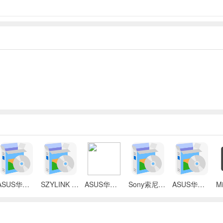
ASUS华硕 X87Q笔记本 无线网络控制器应用程序
SZYLINK CDMA_CARD 1501A无线上网卡
ASUS华硕 G50V笔记本电脑无线网卡驱动
Sony索尼VGN-P3系列笔记本Intel无线网卡驱动
ASUS华硕S2Ne笔记本电脑主板BIOS