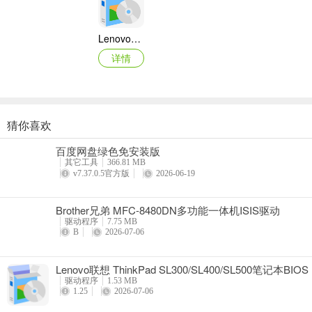
Lenovo联想 Ideapad Z465/Z565系列笔记本 声卡驱动
详情
猜你喜欢
奥睿科PAS3062-2E/PAS3062-2S/PAS3064-2S2E系列扩展卡驱动
百度网盘绿色免安装版
详情
其它工具
366.81 MB
v7.37.0.5官方版
2026-06-19
Brother兄弟 MFC-8480DN多功能一体机ISIS驱动
驱动程序
7.75 MB
B
2026-07-06
Lenovo联想 ThinkPad SL300/SL400/SL500笔记本BIOS
驱动程序
1.53 MB
1.25
2026-07-06