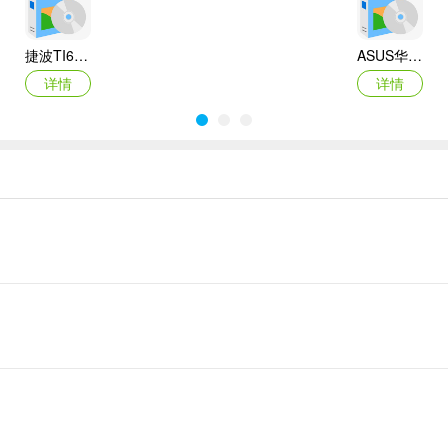
捷波TI61AG-A主板BIOS
ASUS华硕F1A55-M LX3 R2.0主板BIOS
详情
详情
Canon佳能 PowerShot A310 WIA驱动
AMD Mobility Radeon HD 2000/HD 3000/HD 4000/HD 5000系列移动显卡催化剂驱动
详情
详情