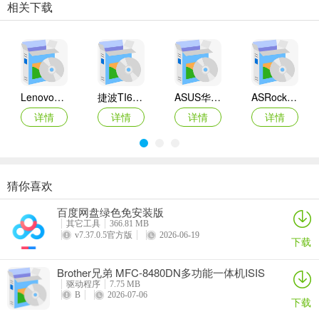
相关下载
Lenovo联想 Ideapad Z465/Z565系列笔记本 声卡驱动
捷波TI61AG-A主板BIOS
ASUS华硕F1A55-M LX3 R2.0主板BIOS
ASRock华擎IMB-A160主板BIOS
详情
详情
详情
详情
猜你喜欢
奥睿科PAS3062-2E/PAS3062-2S/PAS3064-2S2E系列扩展卡驱动
Canon佳能 PowerShot A310 WIA驱动
AMD Mobility Radeon HD 2000/HD 3000/HD 4000/HD 5000系列移动显卡催化剂驱动
映泰Hi-Fi H77S 5.x主板BIOS
百度网盘绿色免安装版
详情
详情
详情
详情
其它工具
366.81 MB
v7.37.0.5官方版
2026-06-19
下载
Brother兄弟 MFC-8480DN多功能一体机ISIS
驱动
驱动程序
7.75 MB
B
2026-07-06
下载