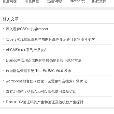
百度网盘绿色免安装Pc电脑版
夸克网盘官方正式版
迅雷vip破解版永久会员2024版
Brother兄弟 MFC-8480DN多功能一体机ISIS驱动
蚂蚁文件（数据恢复大师）
相关文章
深入理解CSS中的@import
jQuery实现鼠标滑向当前图片高亮显示并且其它图片变灰
AKCMS5.0.6系列产品发布
Django中实现点击图片链接强制直接下载的方法
旅游网站管理系统 TourEx B2C V6.0 发布
wordpress博客如何优化，设置更符合搜索引擎优化
真有后悔药：这款App可以帮你撤回尴尬短信
Discuz! X2验证码的产生和验证及随机数产生探讨