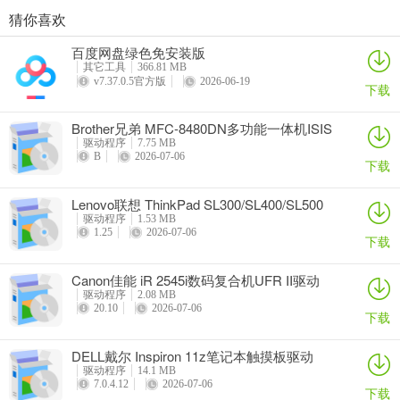
猜你喜欢
奥睿科PAS3062-2E/PAS3062-2S/PAS3064-2S2E系列扩展卡驱动
Canon佳能 PowerShot A310 WIA驱动
AMD Mobility Radeon HD 2000/HD 3000/HD 4000/HD 5000系列移动显卡催化剂驱动
映泰Hi-Fi H77S 5.x主板BIOS
百度网盘绿色免安装版
详情
详情
详情
详情
其它工具
366.81 MB
v7.37.0.5官方版
2026-06-19
下载
Brother兄弟 MFC-8480DN多功能一体机ISIS
驱动
驱动程序
7.75 MB
B
2026-07-06
下载
Lenovo联想 ThinkPad SL300/SL400/SL500
笔记本BIOS
驱动程序
1.53 MB
1.25
2026-07-06
下载
Canon佳能 iR 2545i数码复合机UFR II驱动
驱动程序
2.08 MB
20.10
2026-07-06
下载
DELL戴尔 Inspiron 11z笔记本触摸板驱动
驱动程序
14.1 MB
7.0.4.12
2026-07-06
下载