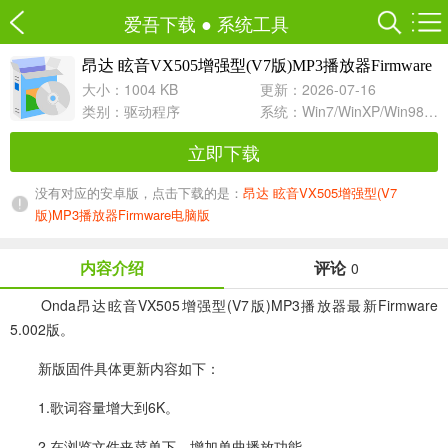
爱吾下载
●
系统工具
昂达 眩音VX505增强型(V7版)MP3播放器Firmware
5.002
大小：1004 KB
更新：2026-07-16
类别：
驱动程序
系统：Win7/WinXP/Win98/Win8/Win10兼容软件
立即下载
没有对应的安卓版，点击下载的是：
昂达 眩音VX505增强型(V7
版)MP3播放器Firmware电脑版
内容介绍
评论
0
Onda昂达眩音VX505增强型(V7版)MP3播放器最新Firmware
5.002版。
新版固件具体更新内容如下：
1.歌词容量增大到6K。
2.在浏览文件夹菜单下，增加单曲播放功能。