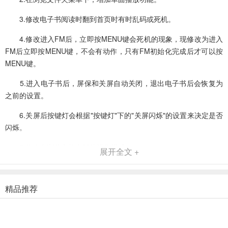
3.修改电子书阅读时翻到首页时有时乱码或死机。
4.修改进入FM后，立即按MENU键会死机的现象，现修改为进入
FM后立即按MENU键，不会有动作，只有FM初始化完成后才可以按
MENU键。
5.进入电子书后，屏保和关屏自动关闭，退出电子书后会恢复为
之前的设置。
6.关屏后按键灯会根据"按键灯"下的"关屏闪烁"的设置来决定是否
闪烁。
7.修改在浏览文件夹时的操作模式。
展开全文 +
8.在浏览文件时，当选择文件夹，按MENU键，选择播放，如果
文件夹没有歌曲，则显示"没有音乐文件"。
精品推荐
9.修改bug：先选择一个存在歌曲的文件夹，按MENU键选择播放
(即文件夹播放模式)，然后选择一个没有音乐得文件夹，按MENU键
选择播放，会出现无法操作的现象。