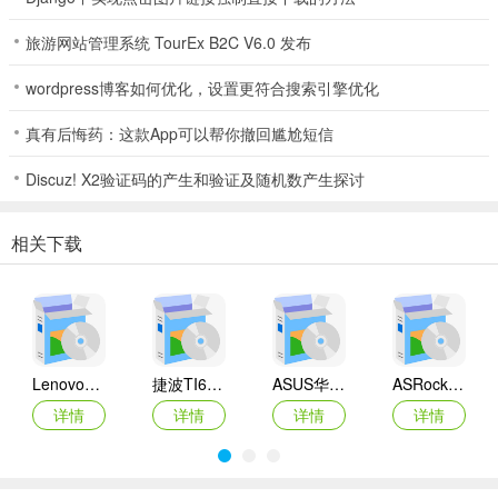
旅游网站管理系统 TourEx B2C V6.0 发布
wordpress博客如何优化，设置更符合搜索引擎优化
真有后悔药：这款App可以帮你撤回尴尬短信
Discuz! X2验证码的产生和验证及随机数产生探讨
相关下载
Lenovo联想 Ideapad Z465/Z565系列笔记本 声卡驱动
捷波TI61AG-A主板BIOS
ASUS华硕F1A55-M LX3 R2.0主板BIOS
ASRock华擎IMB-A160主板BIOS
详情
详情
详情
详情