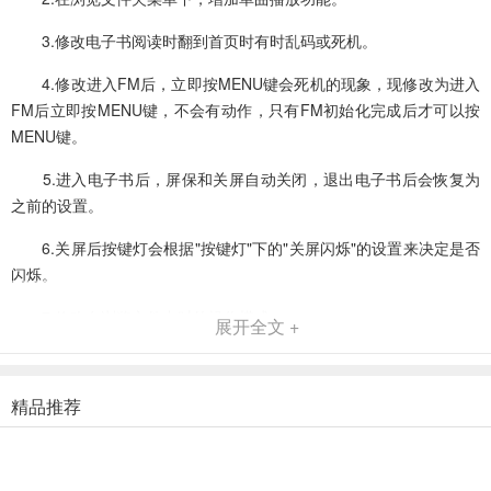
3.修改电子书阅读时翻到首页时有时乱码或死机。
4.修改进入FM后，立即按MENU键会死机的现象，现修改为进入
FM后立即按MENU键，不会有动作，只有FM初始化完成后才可以按
MENU键。
5.进入电子书后，屏保和关屏自动关闭，退出电子书后会恢复为
之前的设置。
6.关屏后按键灯会根据"按键灯"下的"关屏闪烁"的设置来决定是否
闪烁。
7.修改在浏览文件夹时的操作模式。
展开全文 +
8.在浏览文件时，当选择文件夹，按MENU键，选择播放，如果
文件夹没有歌曲，则显示"没有音乐文件"。
精品推荐
9.修改bug：先选择一个存在歌曲的文件夹，按MENU键选择播放
(即文件夹播放模式)，然后选择一个没有音乐得文件夹，按MENU键
选择播放，会出现无法操作的现象。