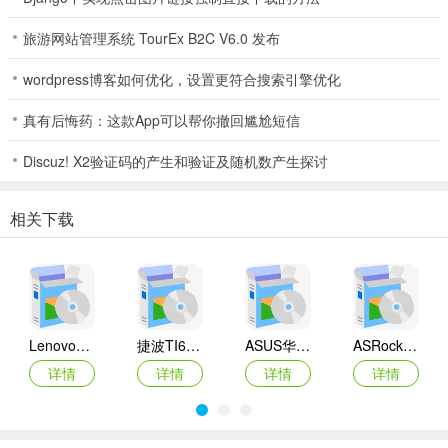
旅游网站管理系统 TourEx B2C V6.0 发布
wordpress博客如何优化，设置更符合搜索引擎优化
真有后悔药：这款App可以帮你撤回尴尬短信
Discuz! X2验证码的产生和验证及随机数产生探讨
相关下载
Lenovo联想 Ideapad Z465/Z565系列笔记本 声卡驱动
捷波TI61AG-A主板BIOS
ASUS华硕F1A55-M LX3 R2.0主板BIOS
ASRock华擎IMB-A160主板BIOS
详情
详情
详情
详情